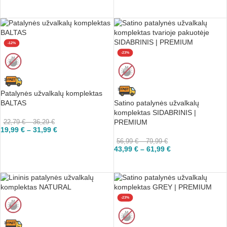
PASIRINKTI
PASIRINKTI
-12%
-23%
Patalynės užvalkalų komplektas
BALTAS
Satino patalynės užvalkalų
komplektas SIDABRINIS |
22,79
€
–
36,29
€
PREMIUM
19,99
€
–
31,99
€
56,99
€
–
79,99
€
PASIRINKTI
43,99
€
–
61,99
€
PASIRINKTI
-23%