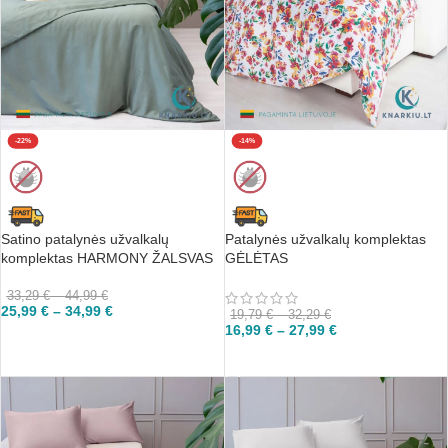
-22%
-14%
Satino patalynės užvalkalų
Patalynės užvalkalų komplektas
komplektas HARMONY ŽALSVAS
GĖLĖTAS
33,29
€
–
44,99
€
25,99
€
–
34,99
€
19,79
€
–
32,29
€
16,99
€
–
27,99
€
PASIRINKTI
PASIRINKTI