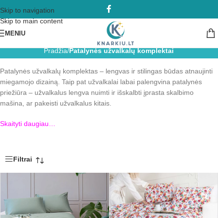
Skip to navigation
Skip to main content
MENIU
Patalynės užvalkalų komplektai
Pradžia
/
Patalynės užvalkalų komplektai
Patalynės užvalkalų komplektas – lengvas ir stilingas būdas atnaujinti
miegamojo dizainą. Taip pat užvalkalai labai palengvina patalynės
priežiūra – užvalkalus lengva nuimti ir išskalbti įprasta skalbimo
mašina, ar pakeisti užvalkalus kitais.
Skaityti daugiau…
Filtrai