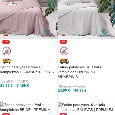
-22%
-22%
Satino patalynės užvalkalų
Satino patalynės užvalkalų
komplektas HARMONY ROŽINIS
komplektas HARMONY
SIDABRINIS
33,29
€
–
44,99
€
25,99
€
–
34,99
€
33,29
€
–
44,99
€
25,99
€
–
34,99
€
PASIRINKTI
PASIRINKTI
-23%
-23%