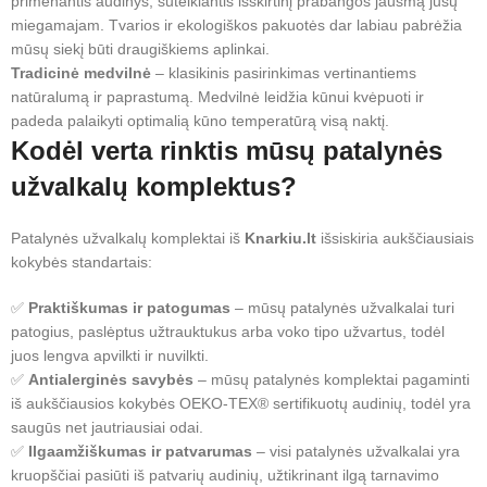
primenantis audinys, suteikiantis išskirtinį prabangos jausmą jūsų
miegamajam. Tvarios ir ekologiškos pakuotės dar labiau pabrėžia
mūsų siekį būti draugiškiems aplinkai.
Tradicinė medvilnė
– klasikinis pasirinkimas vertinantiems
natūralumą ir paprastumą. Medvilnė leidžia kūnui kvėpuoti ir
padeda palaikyti optimalią kūno temperatūrą visą naktį.
Kodėl verta rinktis mūsų patalynės
užvalkalų komplektus?
Patalynės užvalkalų komplektai iš
Knarkiu.lt
išsiskiria aukščiausiais
kokybės standartais:
✅
Praktiškumas ir patogumas
– mūsų patalynės užvalkalai turi
patogius, paslėptus užtrauktukus arba voko tipo užvartus, todėl
juos lengva apvilkti ir nuvilkti.
✅
Antialerginės savybės
– mūsų patalynės komplektai pagaminti
iš aukščiausios kokybės OEKO-TEX® sertifikuotų audinių, todėl yra
saugūs net jautriausiai odai.
✅
Ilgaamžiškumas ir patvarumas
– visi patalynės užvalkalai yra
kruopščiai pasiūti iš patvarių audinių, užtikrinant ilgą tarnavimo