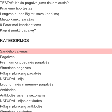
TESTAS: Kokia pagalvė jums tinkamiausia?
Knarkimo tipo testas
Lengvas būdas išgirsti savo knarkimą
Miego klinikų sąrašas
8 Patarimai knarkiantiems
Kaip išsirinkti pagalvę?
KATEGORIJOS
Sandėlio valymas
Pagalvės
Premium ortopedinės pagalvės
Sintetinės pagalvės
Pūkų ir plunksnų pagalvės
NATURAL linija
Ergonominės ir memory pagalvės
Antklodės
Antklodės visiems sezonams
NATURAL linijos antklodės
Pūkų ir plunksnų antklodės
Sintetinės antklodės