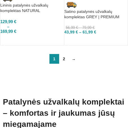
Lininis patalynės užvalkalų
komplektas NATURAL
Satino patalynės užvalkalų
komplektas GREY | PREMIUM
129,99
€
–
56,99
€
–
79,99
€
169,99
€
43,99
€
–
61,99
€
PASIRINKTI
PASIRINKTI
1
2
→
Patalynės užvalkalų komplektai
– komfortas ir jaukumas jūsų
miegamajame