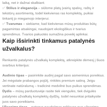
laiką, net ir dažnai skalbiant.
✅
Stilius ir elegancija
– siūlome platų įvairių spalvų, raštų ir
tekstūrų asortimentą, todėl kiekvienas ras komplektą, puikiai
tinkantį jo miegamojo interjerui.
✅
Tvarumas
– siekiame, kad kiekvienas mūsų produktas būtų
pagamintas atsakingai, naudojant ekologiškus ir tvarius
sprendimus. Tvarios pakuotės sumažina poveikį aplinkai.
Kaip išsirinkti tinkamus patalynės
užvalkalus?
Renkantis patalynės užvalkalų komplektą, atkreipkite dėmesį į šiuos
svarbius kriterijus:
Audinio tipas
– pasirinkite audinį pagal savo asmeninius poreikius.
Jei mėgstate prabangos pojūtį, rinkitės premium satiną. Jeigu
vertinate natūralumą – tradicinė medvilnė bus puikus sprendimas.
Dydis
– mūsų parduotuvėje rasite tiek viengulės, tiek dvigulės
patalynės užvalkalų komplektų dydžių, todėl nesunkiai pritaikysite
juos savo poreikiams.
Užsegimo tipas
– patogus naudojimas priklauso nuo užsegimo