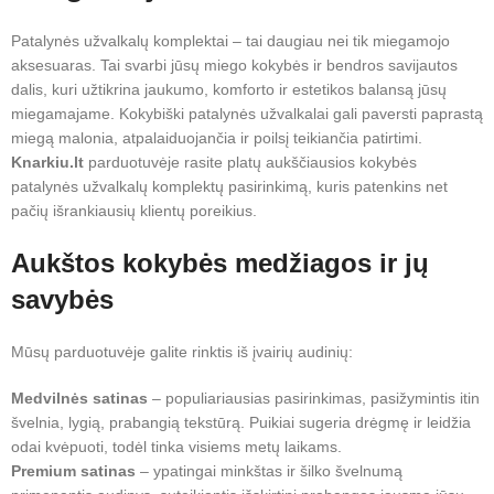
Patalynės užvalkalų komplektai – tai daugiau nei tik miegamojo
aksesuaras. Tai svarbi jūsų miego kokybės ir bendros savijautos
dalis, kuri užtikrina jaukumo, komforto ir estetikos balansą jūsų
miegamajame. Kokybiški patalynės užvalkalai gali paversti paprastą
miegą malonia, atpalaiduojančia ir poilsį teikiančia patirtimi.
Knarkiu.lt
parduotuvėje rasite platų aukščiausios kokybės
patalynės užvalkalų komplektų pasirinkimą, kuris patenkins net
pačių išrankiausių klientų poreikius.
Aukštos kokybės medžiagos ir jų
savybės
Mūsų parduotuvėje galite rinktis iš įvairių audinių:
Medvilnės satinas
– populiariausias pasirinkimas, pasižymintis itin
švelnia, lygią, prabangią tekstūrą. Puikiai sugeria drėgmę ir leidžia
odai kvėpuoti, todėl tinka visiems metų laikams.
Premium satinas
– ypatingai minkštas ir šilko švelnumą