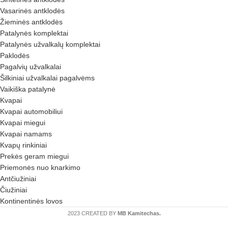
Vasarinės antklodės
Žieminės antklodės
Patalynės komplektai
Patalynės užvalkalų komplektai
Paklodės
Pagalvių užvalkalai
Šilkiniai užvalkalai pagalvėms
Vaikiška patalynė
Kvapai
Kvapai automobiliui
Kvapai miegui
Kvapai namams
Kvapų rinkiniai
Prekės geram miegui
Priemonės nuo knarkimo
Antčiužiniai
Čiužiniai
Kontinentinės lovos
2023 CREATED BY
MB Kamitechas.