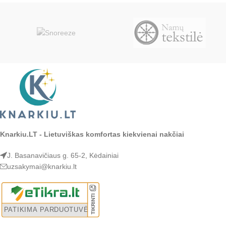
Knarkiu.LT - Lietuviškas komfortas kiekvienai nakčiai
J. Basanavičiaus g. 65-2, Kėdainiai
uzsakymai@knarkiu.lt