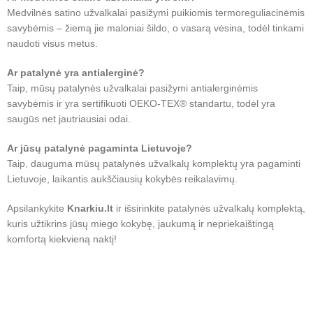
Medvilnės satino užvalkalai pasižymi puikiomis termoreguliacinėmis
savybėmis – žiemą jie maloniai šildo, o vasarą vėsina, todėl tinkami
naudoti visus metus.
Ar patalynė yra antialerginė?
Taip, mūsų patalynės užvalkalai pasižymi antialerginėmis
savybėmis ir yra sertifikuoti OEKO-TEX® standartu, todėl yra
saugūs net jautriausiai odai.
Ar jūsų patalynė pagaminta Lietuvoje?
Taip, dauguma mūsų patalynės užvalkalų komplektų yra pagaminti
Lietuvoje, laikantis aukščiausių kokybės reikalavimų.
Apsilankykite
Knarkiu.lt
ir išsirinkite patalynės užvalkalų komplektą,
kuris užtikrins jūsų miego kokybę, jaukumą ir nepriekaištingą
komfortą kiekvieną naktį!