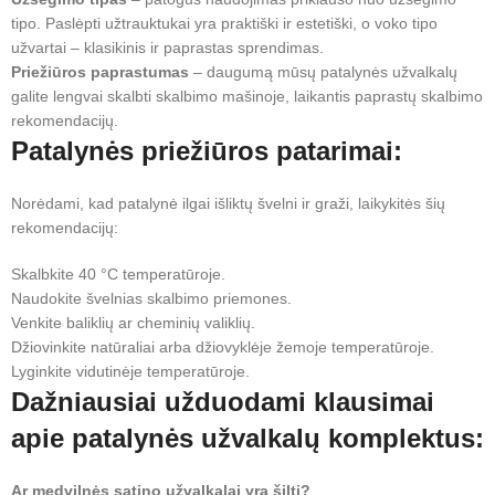
tipo. Paslėpti užtrauktukai yra praktiški ir estetiški, o voko tipo
užvartai – klasikinis ir paprastas sprendimas.
Priežiūros paprastumas
– daugumą mūsų patalynės užvalkalų
galite lengvai skalbti skalbimo mašinoje, laikantis paprastų skalbimo
rekomendacijų.
Patalynės priežiūros patarimai:
Norėdami, kad patalynė ilgai išliktų švelni ir graži, laikykitės šių
rekomendacijų:
Skalbkite 40 °C temperatūroje.
Naudokite švelnias skalbimo priemones.
Venkite baliklių ar cheminių valiklių.
Džiovinkite natūraliai arba džiovyklėje žemoje temperatūroje.
Lyginkite vidutinėje temperatūroje.
Dažniausiai užduodami klausimai
apie patalynės užvalkalų komplektus:
Ar medvilnės satino užvalkalai yra šilti?