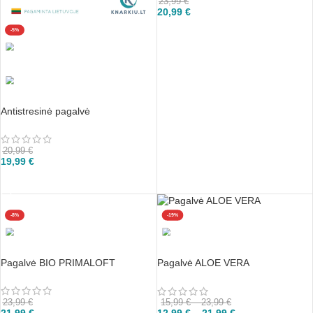
23,99
€
20,99
€
Į KREPŠELĮ
-5%
Antistresinė pagalvė
20,99
€
19,99
€
Į KREPŠELĮ
-8%
-19%
Pagalvė BIO PRIMALOFT
Pagalvė ALOE VERA
23,99
€
15,99
€
–
23,99
€
21,99
€