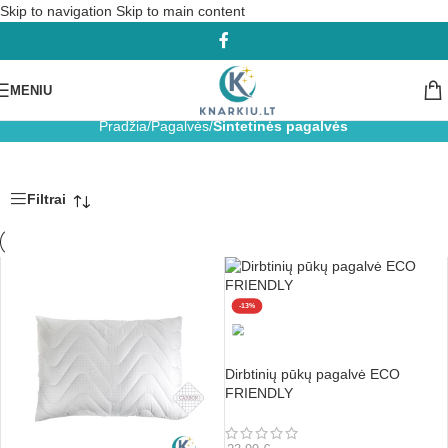
Skip to navigation
Skip to main content
MENIU
Sintetinės pagalvės
Pradžia
/
Pagalvės
/
Sintetinės pagalvės
Filtrai
-13%
Dirbtinių pūkų pagalvė ECO
FRIENDLY