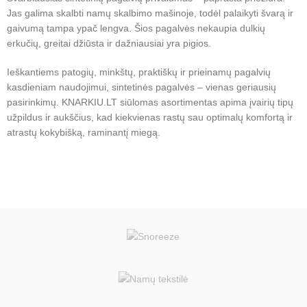
Jas galima skalbti namų skalbimo mašinoje, todėl palaikyti švarą ir
gaivumą tampa ypač lengva. Šios pagalvės nekaupia dulkių
erkučių, greitai džiūsta ir dažniausiai yra pigios.
Ieškantiems patogių, minkštų, praktiškų ir prieinamų pagalvių
kasdieniam naudojimui, sintetinės pagalvės – vienas geriausių
pasirinkimų. KNARKIU.LT siūlomas asortimentas apima įvairių tipų
užpildus ir aukščius, kad kiekvienas rastų sau optimalų komfortą ir
atrastų kokybišką, raminantį miegą.