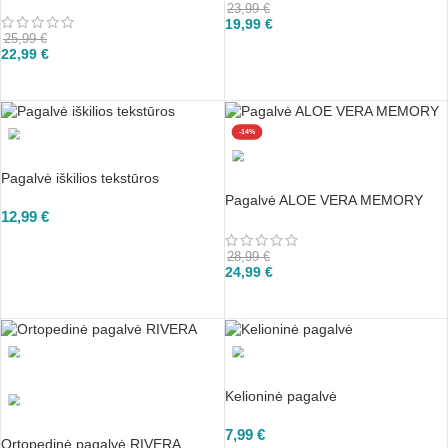
23,99
€
19,99
€
25,99
€
Į KREPŠELĮ
22,99
€
Į KREPŠELĮ
-14%
Pagalvė iškilios tekstūros
Pagalvė ALOE VERA MEMORY
12,99
€
PASIRINKTI
28,99
€
24,99
€
Į KREPŠELĮ
Kelioninė pagalvė
7,99
€
Ortopedinė pagalvė RIVERA