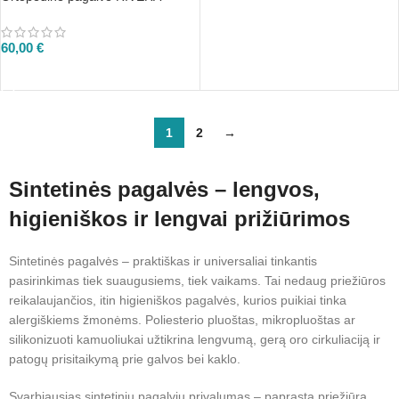
Į KREPŠELĮ
60,00
€
Į KREPŠELĮ
1
2
→
Sintetinės pagalvės – lengvos,
higieniškos ir lengvai prižiūrimos
Sintetinės pagalvės – praktiškas ir universaliai tinkantis
pasirinkimas tiek suaugusiems, tiek vaikams. Tai nedaug priežiūros
reikalaujančios, itin higieniškos pagalvės, kurios puikiai tinka
alergiškiems žmonėms. Poliesterio pluoštas, mikropluoštas ar
silikonizuoti kamuoliukai užtikrina lengvumą, gerą oro cirkuliaciją ir
patogų prisitaikymą prie galvos bei kaklo.
Svarbiausias sintetinių pagalvių privalumas – paprasta priežiūra.