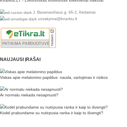
Knarkiu.LT - Lietuviškas komfortas kiekvienai nakčiai
J. Basanavičiaus g. 65-2, Kėdainiai
uzsakymai@knarkiu.lt
NAUJAUSI ĮRAŠAI
Viskas apie melatonino papildus: nauda, vartojimas ir rizikos
Ar normalu niekada nesapnuoti?
Kodėl prabundame su nutirpusia ranka ir kaip to išvengti?