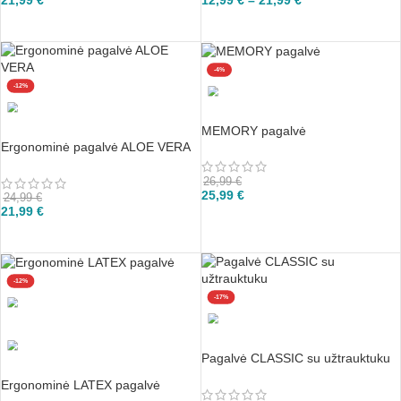
12,99
€
–
21,99
€
Į KREPŠELĮ
PASIRINKTI
-4%
-12%
MEMORY pagalvė
Ergonominė pagalvė ALOE VERA
26,99
€
25,99
€
24,99
€
21,99
€
Į KREPŠELĮ
Į KREPŠELĮ
-12%
-17%
Pagalvė CLASSIC su užtrauktuku
Ergonominė LATEX pagalvė