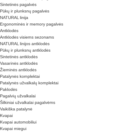
Sintetinės pagalvės
Pūkų ir plunksnų pagalvės
NATURAL linija
Ergonominės ir memory pagalvės
Antklodės
Antklodės visiems sezonams
NATURAL linijos antklodės
Pūkų ir plunksnų antklodės
Sintetinės antklodės
Vasarinės antklodės
Žieminės antklodės
Patalynės komplektai
Patalynės užvalkalų komplektai
Paklodės
Pagalvių užvalkalai
Šilkiniai užvalkalai pagalvėms
Vaikiška patalynė
Kvapai
Kvapai automobiliui
Kvapai miegui