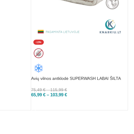
-13%
Avių vilnos antklodė SUPERWASH LABAI ŠILTA
75,49
€
–
115,99
€
65,99
€
–
103,99
€
PASIRINKTI