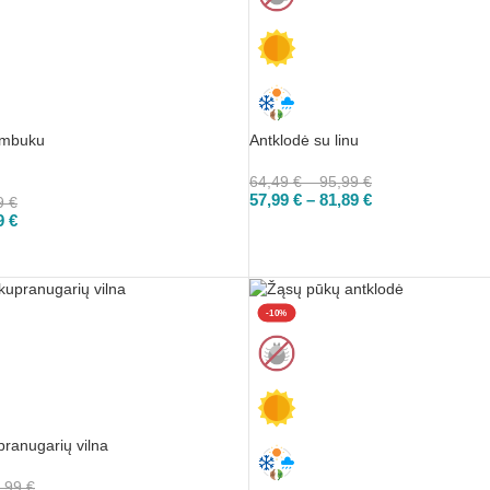
ambuku
Antklodė su linu
64,49
€
–
95,99
€
57,99
€
–
81,89
€
9
€
9
€
PASIRINKTI
-10%
pranugarių vilna
,99
€