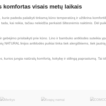
 komfortas visais metų laikais
, kurie padeda palaikyti tinkamą kūno temperatūrą ir užtikrina komforti
tada, kai reikia, tačiau neleidžia perkaisti šiltesnėmis naktimis. Dėl p
r gebėjimo prisitaikyti prie kūno. Lino ir bambuko antklodės suteikia y
bių NATURAL linijos antklodės puikiai tinka tiek alergiškiems, tiek jaut
 kurios jungia natūralų komfortą, kokybę ir stilingą paprastumą. Tai ide