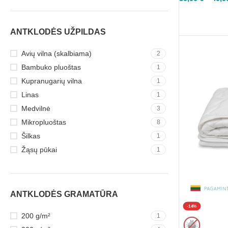
PASIRINKTI
ANTKLODĖS UŽPILDAS
Avių vilna (skalbiama)
2
Bambuko pluoštas
1
Kupranugarių vilna
1
Linas
1
Medvilnė
3
Mikropluoštas
8
Šilkas
1
Žąsų pūkai
1
ANTKLODĖS GRAMATŪRA
-14%
200 g/m²
1