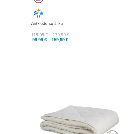
Antklodė su šilku
119,99
€
–
179,99
€
99,99
€
–
159,99
€
PASIRINKTI