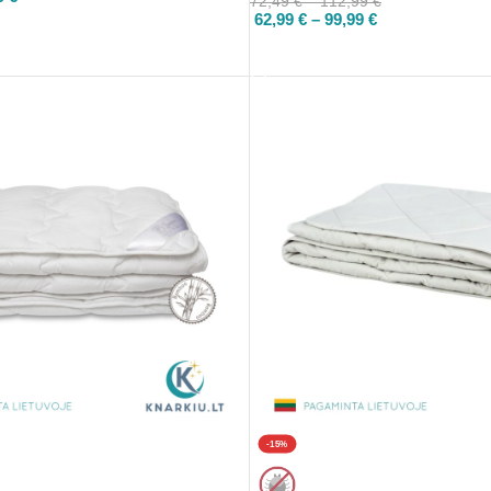
72,49
€
–
112,99
€
62,99
€
–
99,99
€
PASIRINKTI
-15%