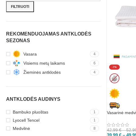
FILTRUOTI
REKOMENDUOJAMAS ANTKLODĖS
SEZONAS
Vasara
4
Visiems metų laikams
6
-7%
Žieminės antklodės
4
ANTKLODĖS AUDINYS
Bambuko pluoštas
1
Vasarinė medvi
Lyocell Tencel
1
Medvilnė
8
42,99
€
–
52,9
39,99
€
–
49,9