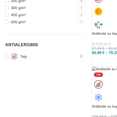
300 g/m²
4
400 g/m²
1
450 g/m²
1
600 g/m²
1
Antklodė su b
ANTIALERGINIS
67,49
€
–
92,4
60,99
€
–
79,1
Taip
9
PASIRINKTI
-18%
Antklodė su ku
104,99
€
–
158