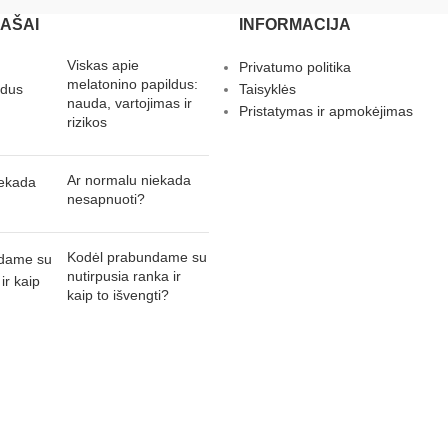
RAŠAI
INFORMACIJA
Viskas apie
Privatumo politika
melatonino papildus:
Taisyklės
nauda, vartojimas ir
Pristatymas ir apmokėjimas
rizikos
Ar normalu niekada
nesapnuoti?
Kodėl prabundame su
nutirpusia ranka ir
kaip to išvengti?