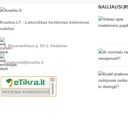
NAUJAUSI Į
Knarkiu.LT - Lietuviškas komfortas kiekvienai
nakčiai
J. Basanavičiaus g. 65-2, Kėdainiai
uzsakymai@knarkiu.lt