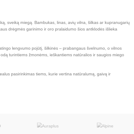
šką, sveiką miegą. Bambukas, linas, avių vilna, šilkas ar kupranugarių
uikaus drėgmės garinimo ir oro pralaidumo šios antklodės išlieka
patingo lengvumo pojūtį, šilkinės – prabangaus švelnumo, o vilnos
rią odą turintiems žmonėms, ieškantiems natūralios ir saugios miego
alus pasirinkimas tiems, kurie vertina natūralumą, gaivą ir