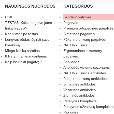
NAUDINGOS NUORODOS
KATEGORIJOS
DUK
Sandėlio valymas
TESTAS: Kokia pagalvė jums
Pagalvės
tinkamiausia?
Premium ortopedinės pagalvės
Knarkimo tipo testas
Sintetinės pagalvės
Lengvas būdas išgirsti savo
Pūkų ir plunksnų pagalvės
knarkimą
NATURAL linija
Miego klinikų sąrašas
Ergonominės ir memory
8 Patarimai knarkiantiems
pagalvės
Kaip išsirinkti pagalvę?
Antklodės
Antklodės visiems sezonams
NATURAL linijos antklodės
Pūkų ir plunksnų antklodės
Sintetinės antklodės
Vasarinės antklodės
Žieminės antklodės
Patalynės komplektai
Patalynės užvalkalų komplektai
Paklodės