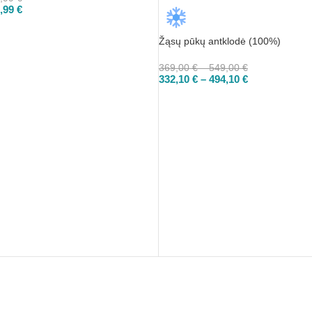
,99
€
Žąsų pūkų antklodė (100%)
369,00
€
–
549,00
€
332,10
€
–
494,10
€
PASIRINKTI