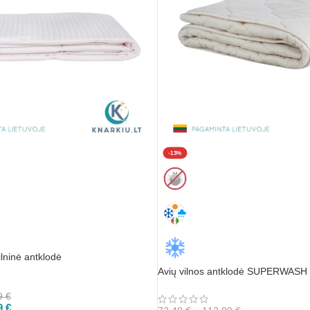
-13%
lninė antklodė
Avių vilnos antklodė SUPERWASH
9
€
9
€