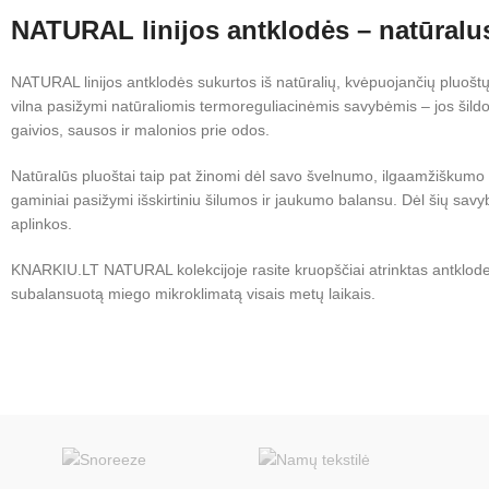
NATURAL linijos antklodės – natūralus
NATURAL linijos antklodės sukurtos iš natūralių, kvėpuojančių pluoštų
vilna pasižymi natūraliomis termoreguliacinėmis savybėmis – jos šildo 
gaivios, sausos ir malonios prie odos.
Natūralūs pluoštai taip pat žinomi dėl savo švelnumo, ilgaamžiškumo i
gaminiai pasižymi išskirtiniu šilumos ir jaukumo balansu. Dėl šių savy
aplinkos.
KNARKIU.LT NATURAL kolekcijoje rasite kruopščiai atrinktas antklodes,
subalansuotą miego mikroklimatą visais metų laikais.