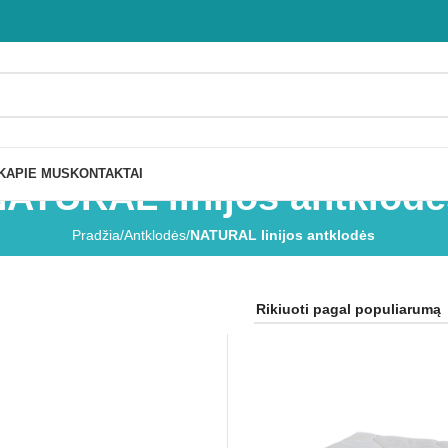
K
APIE MUS
KONTAKTAI
ATURAL linijos antklod
Pradžia
/
Antklodės
/
NATURAL linijos antklodės