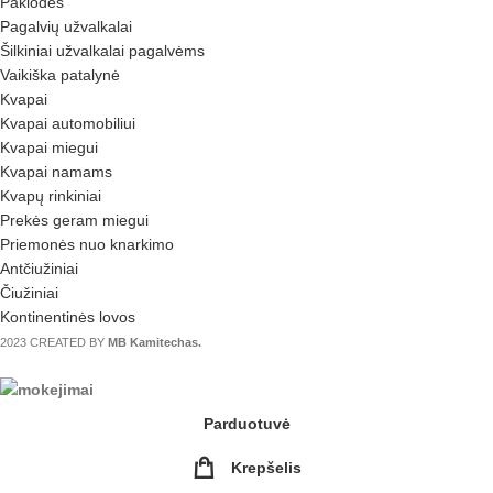
Paklodės
Pagalvių užvalkalai
Šilkiniai užvalkalai pagalvėms
Vaikiška patalynė
Kvapai
Kvapai automobiliui
Kvapai miegui
Kvapai namams
Kvapų rinkiniai
Prekės geram miegui
Priemonės nuo knarkimo
Antčiužiniai
Čiužiniai
Kontinentinės lovos
2023 CREATED BY
MB Kamitechas.
Parduotuvė
Krepšelis