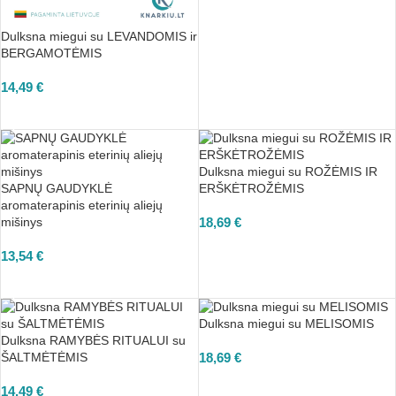
Dulksna miegui su LEVANDOMIS ir
BERGAMOTĖMIS
14,49
€
Į KREPŠELĮ
Dulksna miegui su ROŽĖMIS IR
SAPNŲ GAUDYKLĖ
ERŠKĖTROŽĖMIS
aromaterapinis eterinių aliejų
mišinys
18,69
€
Į KREPŠELĮ
13,54
€
Į KREPŠELĮ
Dulksna miegui su MELISOMIS
Dulksna RAMYBĖS RITUALUI su
ŠALTMĖTĖMIS
18,69
€
Į KREPŠELĮ
14,49
€