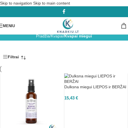
Skip to navigation
Skip to main content
MENIU
Kvapai miegui
Pradžia
/
Kvapai
/
Kvapai miegui
Filtrai
Dulksna miegui LIEPOS ir BERŽAI
15,43
€
Į KREPŠELĮ