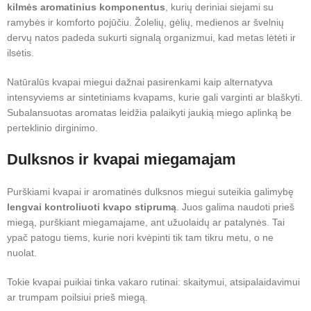
kilmės aromatinius komponentus
, kurių deriniai siejami su
ramybės ir komforto pojūčiu. Žolelių, gėlių, medienos ar švelnių
dervų natos padeda sukurti signalą organizmui, kad metas lėtėti ir
ilsėtis.
Natūralūs kvapai miegui dažnai pasirenkami kaip alternatyva
intensyviems ar sintetiniams kvapams, kurie gali varginti ar blaškyti.
Subalansuotas aromatas leidžia palaikyti jaukią miego aplinką be
perteklinio dirginimo.
Dulksnos ir kvapai miegamajam
Purškiami kvapai ir aromatinės dulksnos miegui suteikia galimybę
lengvai kontroliuoti kvapo stiprumą
. Juos galima naudoti prieš
miegą, purškiant miegamajame, ant užuolaidų ar patalynės. Tai
ypač patogu tiems, kurie nori kvėpinti tik tam tikru metu, o ne
nuolat.
Tokie kvapai puikiai tinka vakaro rutinai: skaitymui, atsipalaidavimui
ar trumpam poilsiui prieš miegą.