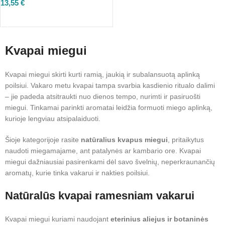
13,55
€
Į KREPŠELĮ
Kvapai miegui
Kvapai miegui skirti kurti ramią, jaukią ir subalansuotą aplinką
poilsiui. Vakaro metu kvapai tampa svarbia kasdienio ritualo dalimi
– jie padeda atsitraukti nuo dienos tempo, nurimti ir pasiruošti
miegui. Tinkamai parinkti aromatai leidžia formuoti miego aplinką,
kurioje lengviau atsipalaiduoti.
Šioje kategorijoje rasite
natūralius kvapus miegui
, pritaikytus
naudoti miegamajame, ant patalynės ar kambario ore. Kvapai
miegui dažniausiai pasirenkami dėl savo švelnių, neperkraunančių
aromatų, kurie tinka vakarui ir nakties poilsiui.
Natūralūs kvapai ramesniam vakarui
Kvapai miegui kuriami naudojant
eterinius aliejus ir botaninės