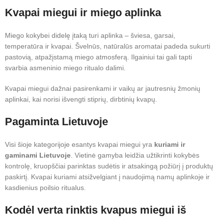
Kvapai miegui ir miego aplinka
Miego kokybei didelę įtaką turi aplinka – šviesa, garsai,
temperatūra ir kvapai. Švelnūs, natūralūs aromatai padeda sukurti
pastovią, atpažįstamą miego atmosferą. Ilgainiui tai gali tapti
svarbia asmeninio miego ritualo dalimi.
Kvapai miegui dažnai pasirenkami ir vaikų ar jautresnių žmonių
aplinkai, kai norisi išvengti stiprių, dirbtinių kvapų.
Pagaminta Lietuvoje
Visi šioje kategorijoje esantys kvapai miegui yra
kuriami ir
gaminami Lietuvoje
. Vietinė gamyba leidžia užtikrinti kokybės
kontrolę, kruopščiai parinktas sudėtis ir atsakingą požiūrį į produktų
paskirtį. Kvapai kuriami atsižvelgiant į naudojimą namų aplinkoje ir
kasdienius poilsio ritualus.
Kodėl verta rinktis kvapus miegui iš