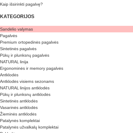
Kaip išsirinkti pagalvę?
KATEGORIJOS
Sandėlio valymas
Pagalvės
Premium ortopedinės pagalvės
Sintetinės pagalvės
Pūkų ir plunksnų pagalvės
NATURAL linija
Ergonominės ir memory pagalvės
Antklodės
Antklodės visiems sezonams
NATURAL linijos antklodės
Pūkų ir plunksnų antklodės
Sintetinės antklodės
Vasarinės antklodės
Žieminės antklodės
Patalynės komplektai
Patalynės užvalkalų komplektai