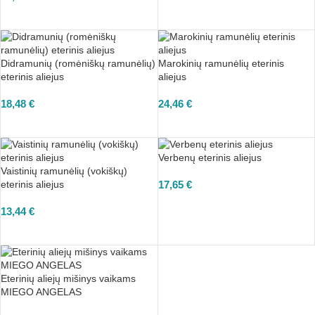
Į KREPŠELĮ
Didramunių (romėniškų ramunėlių)
Marokinių ramunėlių eterinis
eterinis aliejus
aliejus
18,48
€
24,46
€
Į KREPŠELĮ
Į KREPŠELĮ
Verbenų eterinis aliejus
Vaistinių ramunėlių (vokiškų)
eterinis aliejus
17,65
€
Į KREPŠELĮ
13,44
€
Į KREPŠELĮ
Eterinių aliejų mišinys vaikams
MIEGO ANGELAS