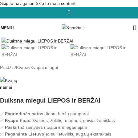
Skip to navigation
Skip to main content
MENIU
Padidinti
Pradžia
/
Kvapai
/
Kvapai miegui
Dulksna miegui LIEPOS ir BERŽAI
✅
Pagrindinės natos:
liepa, beržų pumpurai
✅
Kvapo tipas:
švelnus, žolelių–medaus, gaiviai žemiškas
✅
Paskirtis:
ramybės ritualui ir miegamajam
✅
Pagaminta Lietuvoje:
su lietuviškų augalų ekstraktais