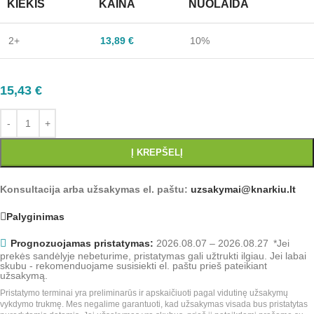
KIEKIS
KAINA
NUOLAIDA
2+
13,89
€
10%
15,43
€
Į KREPŠELĮ
Konsultacija arba užsakymas el. paštu:
uzsakymai@knarkiu.lt
Palyginimas
Prognozuojamas pristatymas:
2026.08.07 – 2026.08.27
*Jei
prekės sandėlyje nebeturime, pristatymas gali užtrukti ilgiau. Jei labai
skubu - rekomenduojame susisiekti el. paštu prieš pateikiant
užsakymą.
Pristatymo terminai yra preliminarūs ir apskaičiuoti pagal vidutinę užsakymų
vykdymo trukmę. Mes negalime garantuoti, kad užsakymas visada bus pristatytas