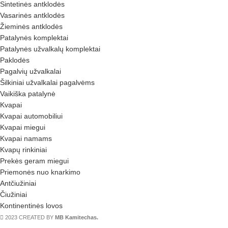
Sintetinės antklodės
Vasarinės antklodės
Žieminės antklodės
Patalynės komplektai
Patalynės užvalkalų komplektai
Paklodės
Pagalvių užvalkalai
Šilkiniai užvalkalai pagalvėms
Vaikiška patalynė
Kvapai
Kvapai automobiliui
Kvapai miegui
Kvapai namams
Kvapų rinkiniai
Prekės geram miegui
Priemonės nuo knarkimo
Antčiužiniai
Čiužiniai
Kontinentinės lovos
2023 CREATED BY
MB Kamitechas.