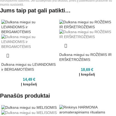
nurodytomis datomis. Jei užsakymas yra skubus, prieš jį pateikdami prašome su
mumis susisiekti.
Jums taip pat gali patikti…
Dulksna miegui su ROŽĖMIS IR
ERŠKĖTROŽĖMIS
Dulksna miegui su LEVANDOMIS
ir BERGAMOTĖMIS
18,69
€
Į krepšelį
14,49
€
Į krepšelį
Panašūs produktai