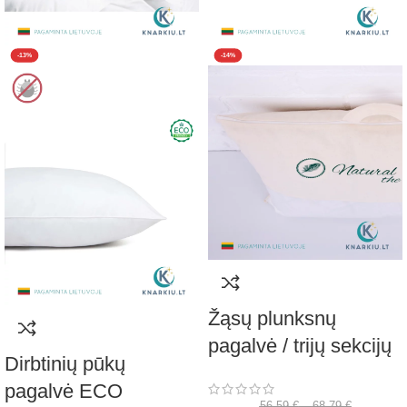
-13%
-14%
Žąsų plunksnų
pagalvė / trijų sekcijų
Dirbtinių pūkų
pagalvė ECO
56,59
€
–
68,79
€