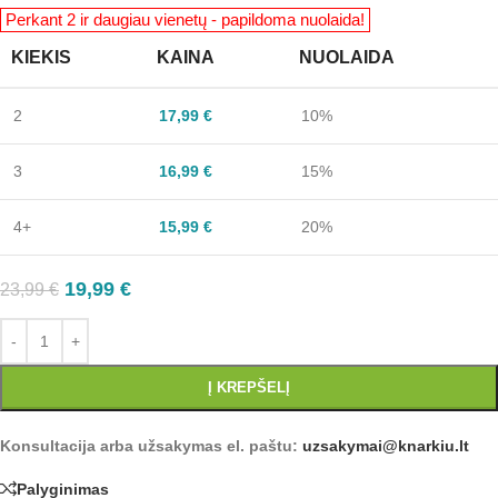
KIEKIS
KAINA
NUOLAIDA
2
17,99
€
10%
3
16,99
€
15%
4+
15,99
€
20%
19,99
€
23,99
€
Į KREPŠELĮ
Konsultacija arba užsakymas el. paštu:
uzsakymai@knarkiu.lt
Palyginimas