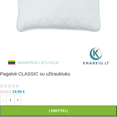
Pagalvė CLASSIC su užtrauktuku
19,99
€
S
23,99
€
Ų
AI
Į KREPŠELĮ