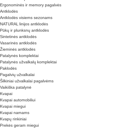
Ergonominės ir memory pagalvės
Antklodės
Antklodės visiems sezonams
NATURAL linijos antklodės
Pūkų ir plunksnų antklodės
Sintetinės antklodės
Vasarinės antklodės
Žieminės antklodės
Patalynės komplektai
Patalynės užvalkalų komplektai
Paklodės
Pagalvių užvalkalai
Šilkiniai užvalkalai pagalvėms
Vaikiška patalynė
Kvapai
Kvapai automobiliui
Kvapai miegui
Kvapai namams
Kvapų rinkiniai
Prekės geram miegui