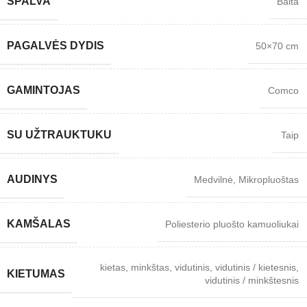
SPALVA
Balta
PAGALVĖS DYDIS
50×70 cm
GAMINTOJAS
Comco
SU UŽTRAUKTUKU
Taip
AUDINYS
Medvilnė
,
Mikropluoštas
KAMŠALAS
Poliesterio pluošto kamuoliukai
kietas
,
minkštas
,
vidutinis
,
vidutinis / kietesnis
,
KIETUMAS
vidutinis / minkštesnis