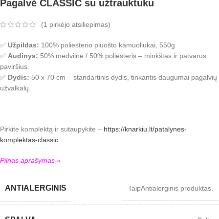
Pagalvė CLASSIC su užtrauktuku
(
1
pirkėjo atsiliepimas)
✅
Užpildas:
100% poliesterio pluošto kamuoliukai, 550g
✅
Audinys:
50% medvilnė / 50% poliesteris – minkštas ir patvarus
paviršius.
✅
Dydis:
50 x 70 cm – standartinis dydis, tinkantis daugumai pagalvių
užvalkalų.
Pirkite komplektą ir sutaupykite –
https://knarkiu.lt/patalynes-
komplektas-classic
Pilnas aprašymas »
ANTIALERGINIS
Taip
Antialerginis produktas.