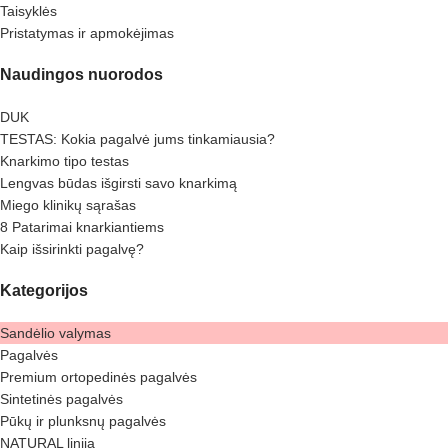
Taisyklės
Pristatymas ir apmokėjimas
Naudingos nuorodos
DUK
TESTAS: Kokia pagalvė jums tinkamiausia?
Knarkimo tipo testas
Lengvas būdas išgirsti savo knarkimą
Miego klinikų sąrašas
8 Patarimai knarkiantiems
Kaip išsirinkti pagalvę?
Kategorijos
Sandėlio valymas
Pagalvės
Premium ortopedinės pagalvės
Sintetinės pagalvės
Pūkų ir plunksnų pagalvės
NATURAL linija