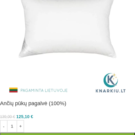
Ančių pūkų pagalvė (100%)
125,10
€
139,00
€
S
Ų
AI