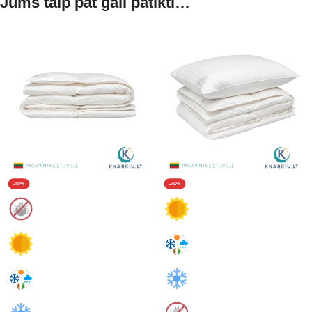
Jums taip pat gali patikti…
-10%
-24%