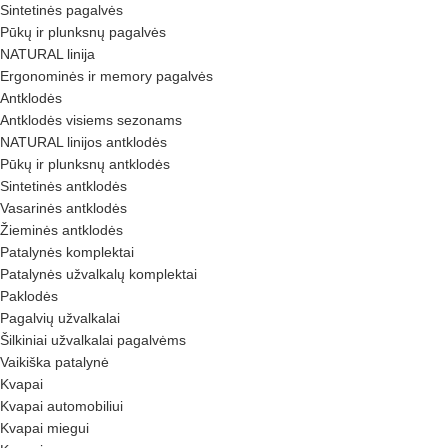
Sintetinės pagalvės
Pūkų ir plunksnų pagalvės
NATURAL linija
Ergonominės ir memory pagalvės
Antklodės
Antklodės visiems sezonams
NATURAL linijos antklodės
Pūkų ir plunksnų antklodės
Sintetinės antklodės
Vasarinės antklodės
Žieminės antklodės
Patalynės komplektai
Patalynės užvalkalų komplektai
Paklodės
Pagalvių užvalkalai
Šilkiniai užvalkalai pagalvėms
Vaikiška patalynė
Kvapai
Kvapai automobiliui
Kvapai miegui