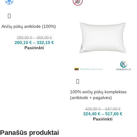
Ančių pūkų antklodė (100%)
289,00
€
–
369,00
€
260,10
€
–
332,10
€
Pasirinkti
100% ančių pūkų komplektas
(antklodė + pagalvės)
428,00
€
–
647,00
€
324,40
€
–
517,60
€
Pasirinkti
Panašūs produktai