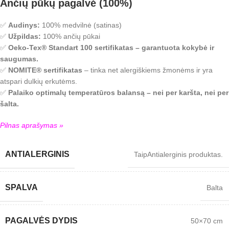
Ančių pūkų pagalvė (100%)
✅
Audinys:
100% medvilnė (satinas)
✅
Užpildas:
100% ančių pūkai
✅
Oeko-Tex® Standart 100 sertifikatas – garantuota kokybė ir
saugumas.
✅
NOMITE® sertifikatas
– tinka net alergiškiems žmonėms ir yra
atspari dulkių erkutėms.
✅
Palaiko optimalų temperatūros balansą – nei per karšta, nei per
šalta.
Pilnas aprašymas »
ANTIALERGINIS
Taip
Antialerginis produktas.
SPALVA
Balta
PAGALVĖS DYDIS
50×70 cm