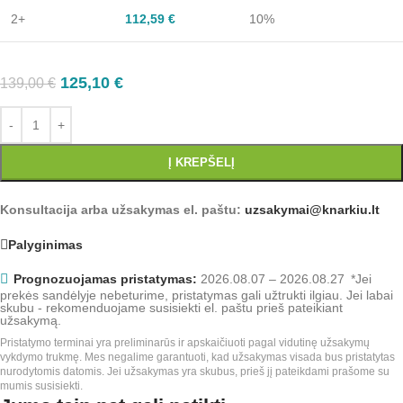
2+
112,59
€
10%
125,10
€
139,00
€
Į KREPŠELĮ
Konsultacija arba užsakymas el. paštu:
uzsakymai@knarkiu.lt
Palyginimas
Prognozuojamas pristatymas:
2026.08.07 – 2026.08.27
*Jei
prekės sandėlyje nebeturime, pristatymas gali užtrukti ilgiau. Jei labai
skubu - rekomenduojame susisiekti el. paštu prieš pateikiant
užsakymą.
Pristatymo terminai yra preliminarūs ir apskaičiuoti pagal vidutinę užsakymų
vykdymo trukmę. Mes negalime garantuoti, kad užsakymas visada bus pristatytas
nurodytomis datomis. Jei užsakymas yra skubus, prieš jį pateikdami prašome su
mumis susisiekti.