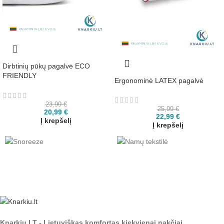
Dirbtinių pūkų pagalvė ECO
FRIENDLY
Ergonominė LATEX pagalvė
23,99
€
25,99
€
20,99
€
22,99
€
Į krepšelį
Į krepšelį
Knarkiu.LT - Lietuviškas komfortas kiekvienai nakčiai