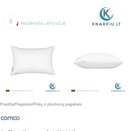
Padidinti
Pradžia
/
Pagalvės
/
Pūkų ir plunksnų pagalvės