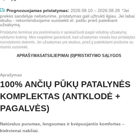
Prognozuojamas pristatymas:
2026.08.10 – 2026.08.28
*Jei
prekės sandėlyje nebeturime, pristatymas gali užtrukti ilgiau. Jei labai
skubu - rekomenduojame susisiekti el. paštu prieš pateikiant
užsakymą.
Pristatymo terminai yra preliminarūs ir apskaičiuoti pagal vidutinę užsakymų
vykdymo trukmę. Mes negalime garantuoti, kad užsakymas visada bus pristatytas
nurodytomis datomis. Jei užsakymas yra skubus, prieš jį pateikdami prašome su
mumis susisiekti.
APRAŠYMAS
ATSILIEPIMAI (0)
PRISTATYMO SĄLYGOS
Aprašymas
100% ANČIŲ PŪKŲ PATALYNĖS
KOMPLEKTAS (ANTKLODĖ +
PAGALVĖS)
Natūralus purumas, lengvumas ir kvėpuojantis komfortas –
kiekvienai nakčiai.