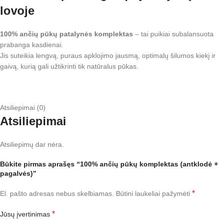
lovoje
100% ančių pūkų patalynės komplektas
– tai puikiai subalansuota
prabanga kasdienai.
Jis suteikia lengvą, puraus apklojimo jausmą, optimalų šilumos kiekį ir
gaivą, kurią gali užtikrinti tik natūralus pūkas.
Atsiliepimai (0)
Atsiliepimai
Atsiliepimų dar nėra.
Būkite pirmas aprašęs “100% ančių pūkų komplektas (antklodė +
pagalvės)”
*
El. pašto adresas nebus skelbiamas.
Būtini laukeliai pažymėti
*
Jūsų įvertinimas