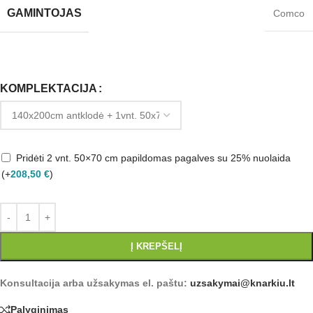
GAMINTOJAS
Comco
KOMPLEKTACIJA
Pridėti 2 vnt. 50×70 cm papildomas pagalves su 25% nuolaida
(+
208,50
€
)
Į KREPŠELĮ
Konsultacija arba užsakymas el. paštu:
uzsakymai@knarkiu.lt
Palyginimas