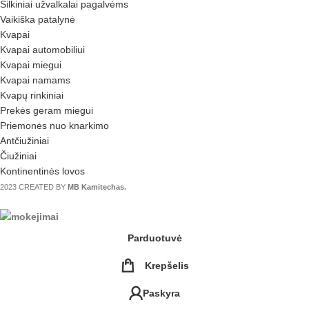
Šilkiniai užvalkalai pagalvėms
Vaikiška patalynė
Kvapai
Kvapai automobiliui
Kvapai miegui
Kvapai namams
Kvapų rinkiniai
Prekės geram miegui
Priemonės nuo knarkimo
Antčiužiniai
Čiužiniai
Kontinentinės lovos
2023 CREATED BY
MB Kamitechas.
Parduotuvė
Krepšelis
Paskyra