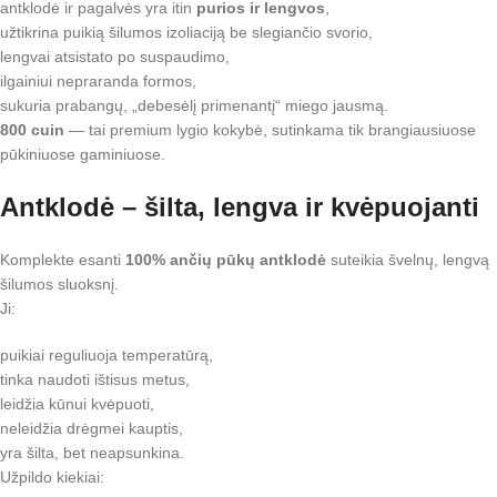
antklodė ir pagalvės yra itin
purios ir lengvos
,
užtikrina puikią šilumos izoliaciją be slegiančio svorio,
lengvai atsistato po suspaudimo,
ilgainiui nepraranda formos,
sukuria prabangų, „debesėlį primenantį“ miego jausmą.
800 cuin
— tai premium lygio kokybė, sutinkama tik brangiausiuose
pūkiniuose gaminiuose.
Antklodė – šilta, lengva ir kvėpuojanti
Komplekte esanti
100% ančių pūkų antklodė
suteikia švelnų, lengvą
šilumos sluoksnį.
Ji:
puikiai reguliuoja temperatūrą,
tinka naudoti ištisus metus,
leidžia kūnui kvėpuoti,
neleidžia drėgmei kauptis,
yra šilta, bet neapsunkina.
Užpildo kiekiai: