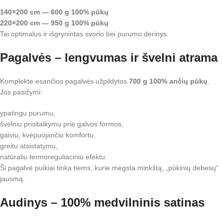
140×200 cm — 600 g 100% pūkų
220×200 cm — 950 g 100% pūkų
Tai optimalus ir išgrynintas svorio bei purumo derinys.
Pagalvės – lengvumas ir švelni atrama
Komplekte esančios pagalvės užpildytos
700 g 100% ančių pūkų
.
Jos pasižymi:
ypatingu purumu,
švelniu prisitaikymu prie galvos formos,
gaiviu, kvėpuojančiu komfortu,
greitu atsistatymu,
natūraliu termoreguliaciniu efektu.
Ši pagalvė puikiai tinka tiems, kurie mėgsta minkštą, „pūkinių debesų“
jausmą.
Audinys – 100% medvilninis satinas