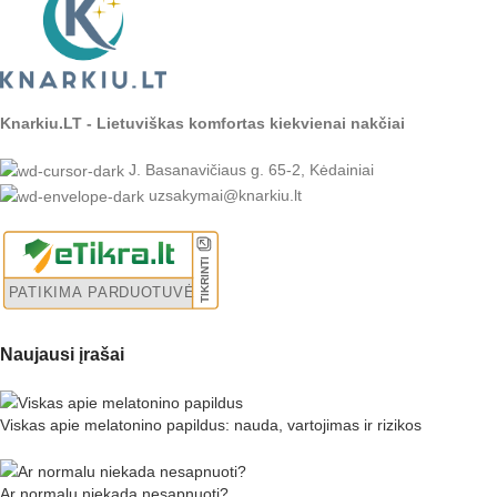
Knarkiu.LT - Lietuviškas komfortas kiekvienai nakčiai
J. Basanavičiaus g. 65-2, Kėdainiai
uzsakymai@knarkiu.lt
Naujausi įrašai
Viskas apie melatonino papildus: nauda, vartojimas ir rizikos
Ar normalu niekada nesapnuoti?