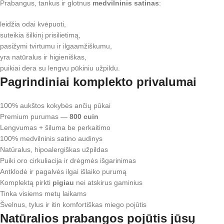
Prabangus, tankus ir glotnus
medvilninis satinas
:
leidžia odai kvėpuoti,
suteikia šilkinį prisilietimą,
pasižymi tvirtumu ir ilgaamžiškumu,
yra natūralus ir higieniškas,
puikiai dera su lengvu pūkiniu užpildu.
Pagrindiniai komplekto privalumai
100% aukštos kokybės ančių pūkai
Premium purumas —
800 cuin
Lengvumas + šiluma be perkaitimo
100% medvilninis satino audinys
Natūralus, hipoalergiškas užpildas
Puiki oro cirkuliacija ir drėgmės išgarinimas
Antklodė ir pagalvės ilgai išlaiko purumą
Komplektą pirkti
pigiau
nei atskirus gaminius
Tinka visiems metų laikams
Švelnus, tylus ir itin komfortiškas miego pojūtis
Natūralios prabangos pojūtis jūsų