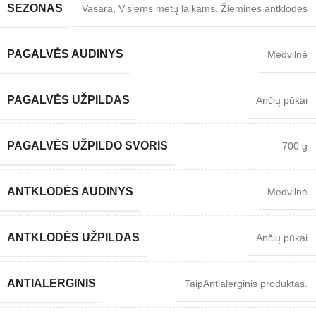
SEZONAS
Vasara
,
Visiems metų laikams
,
Žieminės antklodės
PAGALVĖS AUDINYS
Medvilnė
PAGALVĖS UŽPILDAS
Ančių pūkai
PAGALVĖS UŽPILDO SVORIS
700 g
ANTKLODĖS AUDINYS
Medvilnė
ANTKLODĖS UŽPILDAS
Ančių pūkai
ANTIALERGINIS
Taip
Antialerginis produktas.