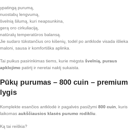
ypatingą purumą,
nuostabų lengvumą,
švelnią šilumą, kuri neapsunkina,
gerą oro cirkuliaciją,
natūralų temperatūros balansą.
Jie sudaro tūkstančius oro kišenių, todėl po antklode visada išlieka
maloni, sausa ir komfortiška aplinka.
Tai puikus pasirinkimas tiems, kurie mėgsta
švelnią, puraus
apklojimo
patirtį ir neretai naktį sukaista.
Pūkų purumas – 800 cuin – premium
lygis
Komplekte esančios antklodė ir pagalvės pasižymi
800 cuin
, kuris
laikomas
aukščiausios klasės purumo rodikliu
.
Ką tai reiškia?