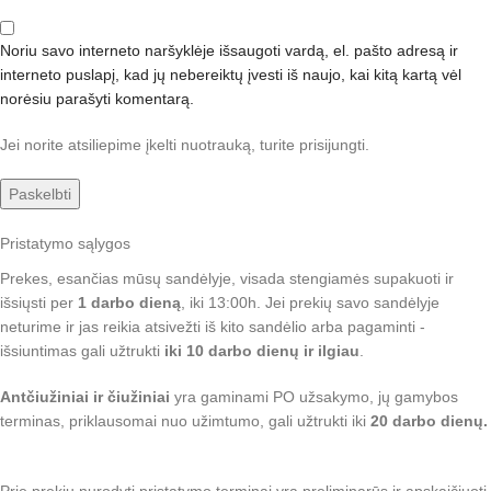
Noriu savo interneto naršyklėje išsaugoti vardą, el. pašto adresą ir
interneto puslapį, kad jų nebereiktų įvesti iš naujo, kai kitą kartą vėl
norėsiu parašyti komentarą.
Jei norite atsiliepime įkelti nuotrauką, turite prisijungti.
Pristatymo sąlygos
Prekes, esančias mūsų sandėlyje, visada stengiamės supakuoti ir
išsiųsti per
1 darbo dieną
, iki 13:00h. Jei prekių savo sandėlyje
neturime ir jas reikia atsivežti iš kito sandėlio arba pagaminti -
išsiuntimas gali užtrukti
iki 10 darbo dienų ir ilgiau
.
Antčiužiniai ir čiužiniai
yra gaminami PO užsakymo, jų gamybos
terminas, priklausomai nuo užimtumo, gali užtrukti iki
20 darbo dienų.
Prie prekių nurodyti pristatymo terminai yra preliminarūs ir apskaičiuoti