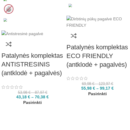
Patalynės komplektas
Patalynės komplektas
ECO FRIENDLY
ANTISTRESINIS
(antklodė + pagalvės)
(antklodė + pagalvės)
69,98
€
–
123,97
€
55,98
€
–
99,17
€
53,98
€
–
87,97
€
Pasirinkti
43,18
€
–
70,38
€
Pasirinkti