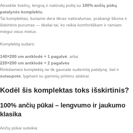
Atraskite švelnų, lengvą ir natūralų poilsį su
100% ančių pūkų
patalynės komplektu
.
Tai komplektas, kuriame dera tikras natūralumas, prabangi šiluma ir
išskirtinis purumas — tiksliai tai, ko reikia komfortiškam ir ramiam
miegui visus metus.
Komplektą sudaro:
140×200 cm antklodė + 1 pagalvė
, arba
220×200 cm antklodė + 2 pagalvės
Rinkdamiesi komplektą ne tik gaunate suderintą patalynę, bet ir
sutaupote
, lyginant su gaminių pirkimu atskirai.
Kodėl šis komplektas toks išskirtinis?
100% ančių pūkai – lengvumo ir jaukumo
klasika
Ančių pūkai suteikia: