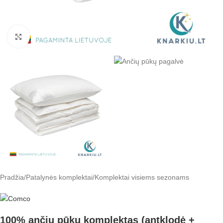
Padidinti
Pradžia
/
Patalynės komplektai
/
Komplektai visiems sezonams
100% ančių pūkų komplektas (antklodė +