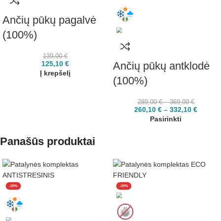
Ančių pūkų pagalvė
(100%)
139,00
€
Ančių pūkų antklodė
125,10
€
Į krepšelį
(100%)
289,00
€
–
369,00
€
260,10
€
–
332,10
€
Pasirinkti
Panašūs produktai
-20%
-20%