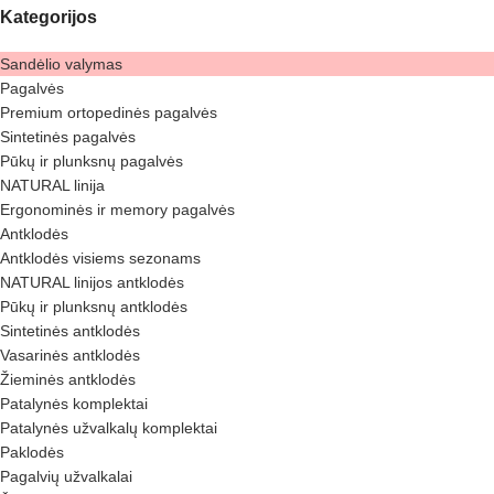
Kategorijos
Sandėlio valymas
Pagalvės
Premium ortopedinės pagalvės
Sintetinės pagalvės
Pūkų ir plunksnų pagalvės
NATURAL linija
Ergonominės ir memory pagalvės
Antklodės
Antklodės visiems sezonams
NATURAL linijos antklodės
Pūkų ir plunksnų antklodės
Sintetinės antklodės
Vasarinės antklodės
Žieminės antklodės
Patalynės komplektai
Patalynės užvalkalų komplektai
Paklodės
Pagalvių užvalkalai