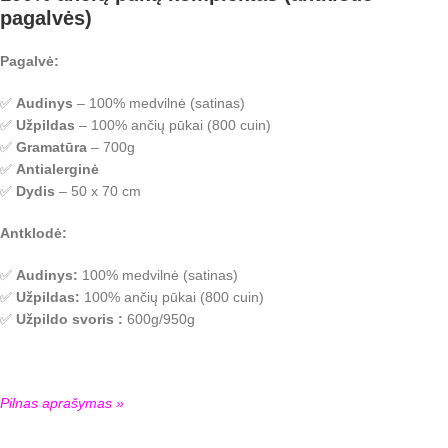
pagalvės)
Pagalvė:
✅
Audinys
– 100% medvilnė (satinas)
✅
Užpildas
– 100% ančių pūkai (800 cuin)
✅
Gramatūra
– 700g
✅
Antialerginė
✅
Dydis
– 50 x 70 cm
Antklodė:
✅
Audinys:
100% medvilnė (satinas)
✅
Užpildas:
100% ančių pūkai (800 cuin)
✅
Užpildo svoris :
600g/950g
Pilnas aprašymas »