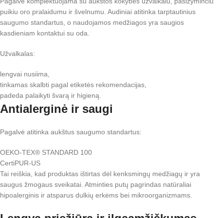
Pagalvė komplektuojama su aukštos kokybės užvalkalu, pasižyminčiu
puikiu oro pralaidumu ir švelnumu. Audiniai atitinka tarptautinius
saugumo standartus, o naudojamos medžiagos yra saugios
kasdieniam kontaktui su oda.
Užvalkalas:
lengvai nusiima,
tinkamas skalbti pagal etiketės rekomendacijas,
padeda palaikyti švarą ir higieną.
Antialerginė ir saugi
Pagalvė atitinka aukštus saugumo standartus:
OEKO-TEX® STANDARD 100
CertiPUR-US
Tai reiškia, kad produktas ištirtas dėl kenksmingų medžiagų ir yra
saugus žmogaus sveikatai. Atminties putų pagrindas natūraliai
hipoalerginis ir atsparus dulkių erkėms bei mikroorganizmams.