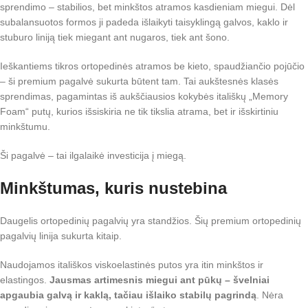
sprendimo – stabilios, bet minkštos atramos kasdieniam miegui. Dėl
subalansuotos formos ji padeda išlaikyti taisyklingą galvos, kaklo ir
stuburo liniją tiek miegant ant nugaros, tiek ant šono.
Ieškantiems tikros ortopedinės atramos be kieto, spaudžiančio pojūčio
– ši premium pagalvė sukurta būtent tam. Tai aukštesnės klasės
sprendimas, pagamintas iš aukščiausios kokybės itališkų „Memory
Foam“ putų, kurios išsiskiria ne tik tikslia atrama, bet ir išskirtiniu
minkštumu.
Ši pagalvė – tai ilgalaikė investicija į miegą.
Minkštumas, kuris nustebina
Daugelis ortopedinių pagalvių yra standžios. Šių premium ortopedinių
pagalvių linija sukurta kitaip.
Naudojamos itališkos viskoelastinės putos yra itin minkštos ir
elastingos.
Jausmas artimesnis miegui ant pūkų – švelniai
apgaubia galvą ir kaklą, tačiau išlaiko stabilų pagrindą
. Nėra