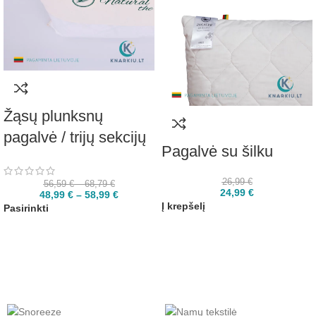
Žąsų plunksnų
pagalvė / trijų sekcijų
Pagalvė su šilku
26,99
€
56,59
€
–
68,79
€
24,99
€
48,99
€
–
58,99
€
Į krepšelį
Pasirinkti