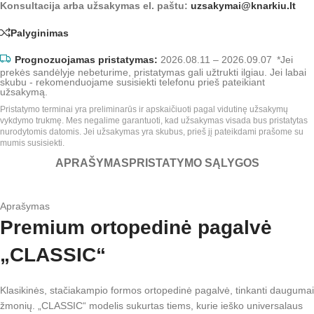
Konsultacija arba užsakymas el. paštu:
uzsakymai@knarkiu.lt
Palyginimas
Prognozuojamas pristatymas:
2026.08.11 – 2026.09.07
*Jei
prekės sandėlyje nebeturime, pristatymas gali užtrukti ilgiau. Jei labai
skubu - rekomenduojame susisiekti telefonu prieš pateikiant
užsakymą.
Pristatymo terminai yra preliminarūs ir apskaičiuoti pagal vidutinę užsakymų
vykdymo trukmę. Mes negalime garantuoti, kad užsakymas visada bus pristatytas
nurodytomis datomis. Jei užsakymas yra skubus, prieš jį pateikdami prašome su
mumis susisiekti.
APRAŠYMAS
PRISTATYMO SĄLYGOS
Aprašymas
Premium ortopedinė pagalvė
„CLASSIC“
Klasikinės, stačiakampio formos ortopedinė pagalvė, tinkanti daugumai
žmonių. „CLASSIC“ modelis sukurtas tiems, kurie ieško universalaus