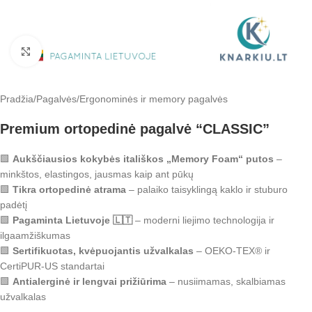
Padidinti
Pradžia
/
Pagalvės
/
Ergonominės ir memory pagalvės
Premium ortopedinė pagalvė “CLASSIC”
🟩
Aukščiausios kokybės itališkos „Memory Foam“ putos
–
minkštos, elastingos, jausmas kaip ant pūkų
🟩
Tikra ortopedinė atrama
– palaiko taisyklingą kaklo ir stuburo
padėtį
🟩
Pagaminta Lietuvoje 🇱🇹
– moderni liejimo technologija ir
ilgaamžiškumas
🟩
Sertifikuotas, kvėpuojantis užvalkalas
– OEKO-TEX® ir
CertiPUR-US standartai
🟩
Antialerginė ir lengvai prižiūrima
– nusiimamas, skalbiamas
užvalkalas