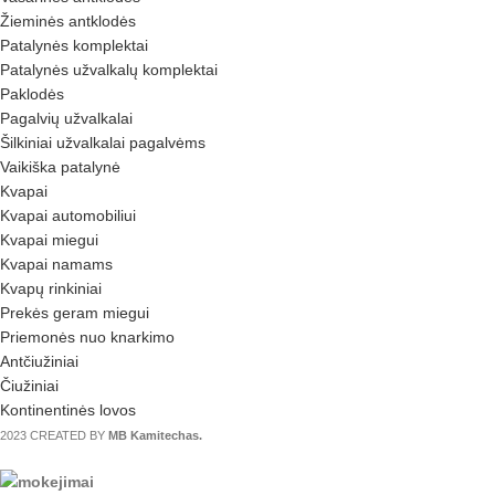
Žieminės antklodės
Patalynės komplektai
Patalynės užvalkalų komplektai
Paklodės
Pagalvių užvalkalai
Šilkiniai užvalkalai pagalvėms
Vaikiška patalynė
Kvapai
Kvapai automobiliui
Kvapai miegui
Kvapai namams
Kvapų rinkiniai
Prekės geram miegui
Priemonės nuo knarkimo
Antčiužiniai
Čiužiniai
Kontinentinės lovos
2023 CREATED BY
MB Kamitechas.