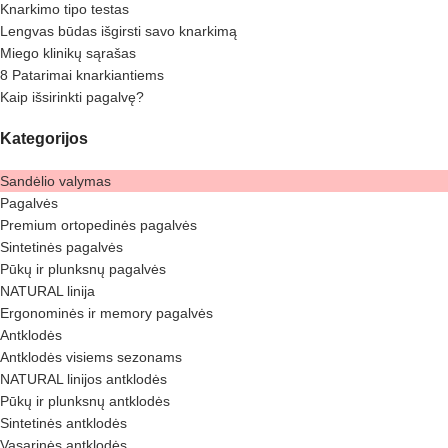
Knarkimo tipo testas
Lengvas būdas išgirsti savo knarkimą
Miego klinikų sąrašas
8 Patarimai knarkiantiems
Kaip išsirinkti pagalvę?
Kategorijos
Sandėlio valymas
Pagalvės
Premium ortopedinės pagalvės
Sintetinės pagalvės
Pūkų ir plunksnų pagalvės
NATURAL linija
Ergonominės ir memory pagalvės
Antklodės
Antklodės visiems sezonams
NATURAL linijos antklodės
Pūkų ir plunksnų antklodės
Sintetinės antklodės
Vasarinės antklodės