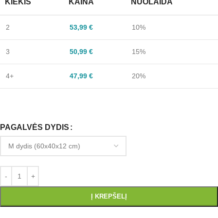
KIEKIS
KAINA
NUOLAIDA
2
53,99
€
10%
3
50,99
€
15%
4+
47,99
€
20%
PAGALVĖS DYDIS
Į KREPŠELĮ