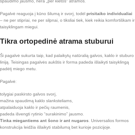
spaudimo jausmo, nėra „per kietos“ atramos.
Pagalvė reaguoja į kūno šilumą ir svorį, todėl
prisitaiko individualiai
– ne per stipriai, ne per silpnai, o tiksliai tiek, kiek reikia komfortiškam ir
taisyklingam miegui.
Tikra ortopedinė atrama stuburui
Ši pagalvė sukurta taip, kad palaikytų natūralią galvos, kaklo ir stuburo
liniją. Teisingas pagalvės aukštis ir forma padeda išlaikyti taisyklingą
padėtį miego metu.
Pagalvė:
tolygiai paskirsto galvos svorį,
mažina spaudimą kaklo slanksteliams,
atpalaiduoja kaklo ir pečių raumenis,
padeda išvengti rytinio “surakinimo” jausmo.
Tinka miegantiems ant šono ir ant nugaros
. Universalios formos
konstrukcija leidžia išlaikyti stabilumą bet kurioje pozicijoje.