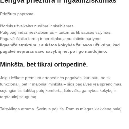
Lengva priežiūra ir ilgaamžiškumas
Priežiūra paprasta:
Išorinis užvalkalas nusiima ir skalbiamas.
Putų pagrindas neskalbiamas – taikomas tik sausas valymas.
Pagalvė išlaiko formą ir nereikalauja nuolatinio purtymo.
Ilgaamžė struktūra ir aukštos kokybės žaliavos užtikrina, kad
pagalvė nepraras savo savybių net po ilgo naudojimo.
Minkšta, bet tikrai ortopedinė.
Jeigu ieškote premium ortopedinės pagalvės, kuri būtų ne tik
funkcionali, bet ir maloniai minkšta – šios pagalvės yra sprendimas,
sujungiantis itališkų putų komfortą, lietuvišką gamybos kokybę ir
tarptautinį saugumą.
Taisyklinga atrama. Švelnus pojūtis. Ramus miegas kiekvieną naktį.