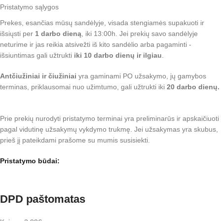
Pristatymo sąlygos
Prekes, esančias mūsų sandėlyje, visada stengiamės supakuoti ir
išsiųsti per
1 darbo dieną
, iki 13:00h. Jei prekių savo sandėlyje
neturime ir jas reikia atsivežti iš kito sandėlio arba pagaminti -
išsiuntimas gali užtrukti
iki 10 darbo dienų ir ilgiau
.
Antčiužiniai ir čiužiniai
yra gaminami PO užsakymo, jų gamybos
terminas, priklausomai nuo užimtumo, gali užtrukti iki
20 darbo dienų.
Prie prekių nurodyti pristatymo terminai yra preliminarūs ir apskaičiuoti
pagal vidutinę užsakymų vykdymo trukmę. Jei užsakymas yra skubus,
prieš jį pateikdami prašome su mumis susisiekti.
Pristatymo būdai:
DPD paštomatas