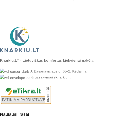
Knarkiu.LT - Lietuviškas komfortas kiekvienai nakčiai
J. Basanavičiaus g. 65-2, Kėdainiai
uzsakymai@knarkiu.lt
Naujausi įrašai