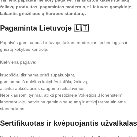
Tai nėra paprasta memory pagalvė. Tai aukštos klasės itališkų
žaliavų produktas, pagamintas modernioje Lietuvos gamykloje,
laikantis griežčiausių Europos standartų.
Pagaminta Lietuvoje 🇱🇹
Pagalvės gaminamos Lietuvoje, taikant modernias technologijas ir
griežtą kokybės kontrolę.
Kiekviena pagalvė:
kruopščiai tikrinama prieš supakuojant,
gaminama iš aukštos kokybės itališkų žaliavų,
atitinka aukščiausius saugumo reikalavimus.
Nepriklausomi tyrimai, atlikti prestižinėje Vokietijos „Hohenstein“
laboratorijoje, patvirtina gaminio saugumą ir atitiktį tarptautiniams
standartams.
Sertifikuotas ir kvėpuojantis užvalkalas