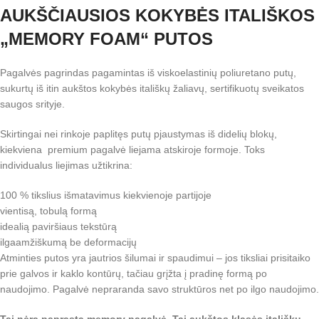
AUKŠČIAUSIOS KOKYBĖS ITALIŠKOS
„MEMORY FOAM“ PUTOS
Pagalvės pagrindas pagamintas iš viskoelastinių poliuretano putų,
sukurtų iš itin aukštos kokybės itališkų žaliavų, sertifikuotų sveikatos
saugos srityje.
Skirtingai nei rinkoje paplitęs putų pjaustymas iš didelių blokų,
kiekviena premium pagalvė liejama atskiroje formoje. Toks
individualus liejimas užtikrina:
100 % tikslius išmatavimus kiekvienoje partijoje
vientisą, tobulą formą
idealią paviršiaus tekstūrą
ilgaamžiškumą be deformacijų
Atminties putos yra jautrios šilumai ir spaudimui – jos tiksliai prisitaiko
prie galvos ir kaklo kontūrų, tačiau grįžta į pradinę formą po
naudojimo. Pagalvė nepraranda savo struktūros net po ilgo naudojimo.