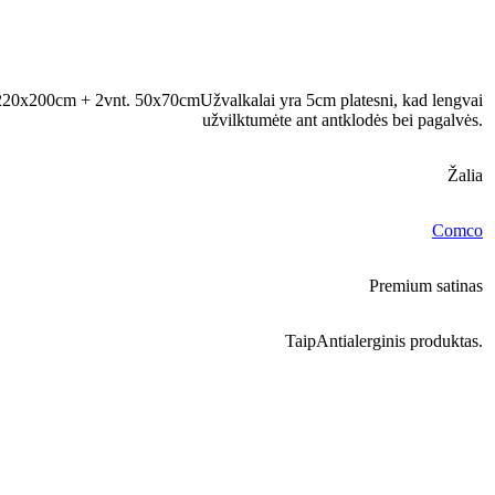
220x200cm + 2vnt. 50x70cm
Užvalkalai yra 5cm platesni, kad lengvai
užvilktumėte ant antklodės bei pagalvės.
Žalia
Comco
Premium satinas
Taip
Antialerginis produktas.