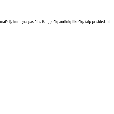
aišelį, kuris yra pasiūtas iš tų pačių audinių likučių, taip prisidedant