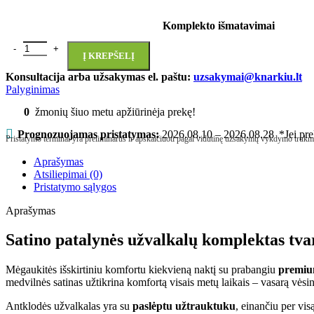
Komplekto išmatavimai
Į KREPŠELĮ
Konsultacija arba užsakymas el. paštu:
uzsakymai@knarkiu.lt
Palyginimas
0
žmonių šiuo metu apžiūrinėja prekę!
Prognozuojamas pristatymas:
2026.08.10 – 2026.08.28
*Jei pre
Pristatymo terminai yra preliminarūs ir apskaičiuoti pagal vidutinę užsakymų vykdymo trukm
Aprašymas
Atsiliepimai (0)
Pristatymo sąlygos
Aprašymas
Satino patalynės užvalkalų komplektas 
Mėgaukitės išskirtiniu komfortu kiekvieną naktį su prabangiu
premiu
medvilnės satinas užtikrina komfortą visais metų laikais – vasarą vėsin
Antklodės užvalkalas yra su
paslėptu užtrauktuku
, einančiu per vis