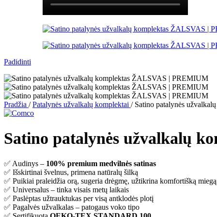
Padidinti
Pradžia
/
Patalynės užvalkalų komplektai
/
Satino patalynės užvalk
Satino patalynės užvalkalų
✅ Audinys –
100% premium medvilnės satinas
✅ Išskirtinai švelnus, primena natūralų šilką
✅ Puikiai praleidžia orą, sugeria drėgmę, užtikrina komfortišką miegą
✅ Universalus – tinka visais metų laikais
✅ Paslėptas užtrauktukas per visą antklodės plotį
✅ Pagalvės užvalkalas – patogaus voko tipo
✅ Sertifikuota
OEKO-TEX STANDARD 100