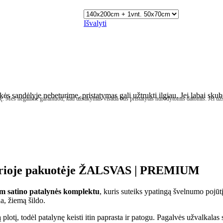
Išvalyti
kės sandėlyje nebeturime, pristatymas gali užtrukti ilgiau. Jei labai sk
ę. Mes negalime garantuoti, kad užsakymas visada bus pristatytas nurodytomis datomis. Jei už
tvarioje pakuotėje ŽALSVAS | PREMIUM
m satino patalynės komplektu
, kuris suteiks ypatingą švelnumo pojūt
a, žiemą šildo.
ą plotį, todėl patalynę keisti itin paprasta ir patogu. Pagalvės užvalkalas