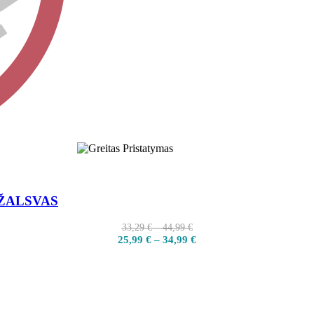
Y ŽALSVAS
33,29
€
–
44,99
€
25,99
€
–
34,99
€