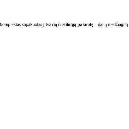
s komplektas supakuotas į
tvarią ir stilingą pakuotę
– dailų medžiaginį m