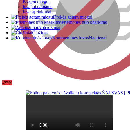
Kvapai miegui
Kvapai namams
Kvapų rinkiniai
Prekės geram miegui
Priemonės nuo knarkimo
Antčiužiniai
Čiužiniai
Kontinentinės lovos
Naujiena!
-23%