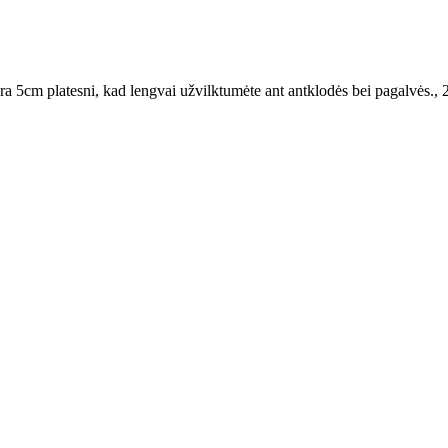
ra 5cm platesni, kad lengvai užvilktumėte ant antklodės bei pagalvės.
,