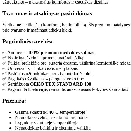
užtrauktukų – maksimalus komfortas ir estetiškas dizainas.
Tvarumas ir atsakingas pasirinkimas
Vertiname ne tik Jūsų komfortą, bet ir aplinką. Šis premium patalynė
prie tvarumo ir mažinant atliekų kiekį.
Pagrindinės savybės:
✅ Audinys –
100% premium medvilnės satinas
✅ Išskirtinai švelnus, primena natūralų šilką
✅ Puikiai praleidžia orą, sugeria drėgmę, užtikrina komfortišką miegą
✅ Universalus – tinka visais metų laikais
✅ Paslėptas užtrauktukas per visą antklodės plotį
✅ Pagalvės užvalkalas – patogaus voko tipo
✅ Sertifikuota
OEKO-TEX STANDARD 100
✅ Pagaminta
Lietuvoje
, remiantis aukščiausiais kokybės standartais
Priežiūra:
Galima skalbti iki
40°C
temperatūroje
Naudokite švelnias skalbimo priemones
Lyginkite vidutinėje temperatūroje
Nenaudokite baliklių ir cheminių valiklių