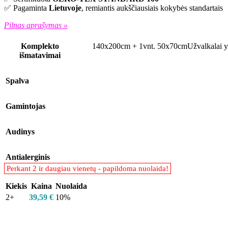
✅ Pagaminta
Lietuvoje
, remiantis aukščiausiais kokybės standartais
Pilnas aprašymas »
Komplekto
140x200cm + 1vnt. 50x70cm
Užvalkalai y
išmatavimai
Spalva
Gamintojas
Audinys
Antialerginis
Kiekis
Kaina
Nuolaida
2+
39,59
€
10%