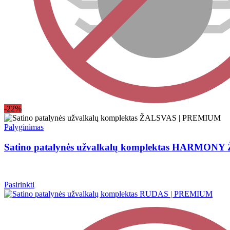
-22%
Palyginimas
Satino patalynės užvalkalų komplektas HARMON
Pasirinkti