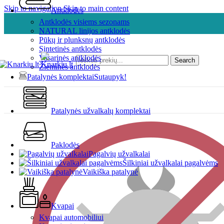
Skip to navigation
Skip to main content
Antklodės
Antklodės visiems sezonams
NATURAL linijos antklodės
Pūkų ir plunksnų antklodės
Sintetinės antklodės
Vasarinės antklodės
Search
Žieminės antklodės
Patalynės komplektai
Sutaupyk!
Patalynės užvalkalų komplektai
Paklodės
Pagalvių užvalkalai
Šilkiniai užvalkalai pagalvėms
Vaikiška patalynė
Kvapai
Kvapai automobiliui