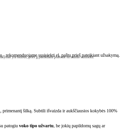
ubu - rekomenduojame susisiekti el. paštu prieš pateikiant užsakymą.
sakymas yra skubus, prieš jį pateikdami prašome su mumis susisiekti.
į, primenantį šilką. Subtili išvaizda ir aukščiausios kokybės 100%
 su patogiu
voko tipo užvartu
, be jokių papildomų sagų ar