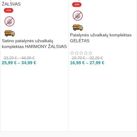
-14%
-22%
Patalynės užvalkalų komplektas
Satino patalynės užvalkalų
GĖLĖTAS
komplektas HARMONY ŽALSVAS
33,29
€
–
44,99
€
19,79
€
–
32,29
€
25,99
€
–
34,99
€
16,99
€
–
27,99
€
PASIRINKTI
PASIRINKTI