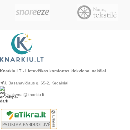
Knarkiu.LT - Lietuviškas komfortas kiekvienai nakčiai
J. Basanavičiaus g. 65-2, Kėdainiai
uzsakymai@knarkiu.lt