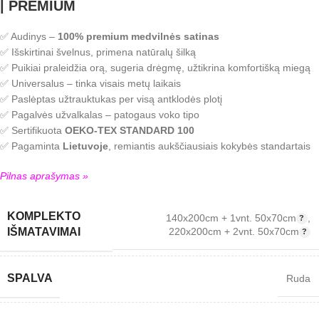
| PREMIUM
✅ Audinys –
100% premium medvilnės satinas
✅ Išskirtinai švelnus, primena natūralų šilką
✅ Puikiai praleidžia orą, sugeria drėgmę, užtikrina komfortišką miegą
✅ Universalus – tinka visais metų laikais
✅ Paslėptas užtrauktukas per visą antklodės plotį
✅ Pagalvės užvalkalas – patogaus voko tipo
✅ Sertifikuota
OEKO-TEX STANDARD 100
✅ Pagaminta
Lietuvoje
, remiantis aukščiausiais kokybės standartais
Pilnas aprašymas »
KOMPLEKTO
140x200cm + 1vnt. 50x70cm
,
220x200cm + 2vnt. 50x70cm
IŠMATAVIMAI
SPALVA
Ruda