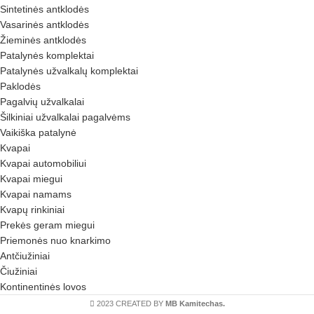
Sintetinės antklodės
Vasarinės antklodės
Žieminės antklodės
Patalynės komplektai
Patalynės užvalkalų komplektai
Paklodės
Pagalvių užvalkalai
Šilkiniai užvalkalai pagalvėms
Vaikiška patalynė
Kvapai
Kvapai automobiliui
Kvapai miegui
Kvapai namams
Kvapų rinkiniai
Prekės geram miegui
Priemonės nuo knarkimo
Antčiužiniai
Čiužiniai
Kontinentinės lovos
2023 CREATED BY
MB Kamitechas.