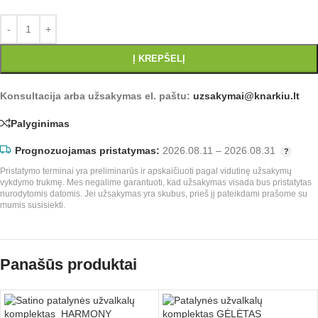
Į KREPŠELĮ
Konsultacija arba užsakymas el. paštu:
uzsakymai@knarkiu.lt
Palyginimas
Prognozuojamas pristatymas:
2026.08.11 – 2026.08.31
Pristatymo terminai yra preliminarūs ir apskaičiuoti pagal vidutinę užsakymų
vykdymo trukmę. Mes negalime garantuoti, kad užsakymas visada bus pristatytas
nurodytomis datomis. Jei užsakymas yra skubus, prieš jį pateikdami prašome su
mumis susisiekti.
Panašūs produktai