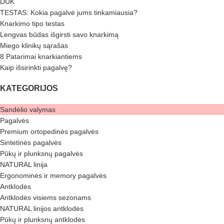
DUK
TESTAS: Kokia pagalvė jums tinkamiausia?
Knarkimo tipo testas
Lengvas būdas išgirsti savo knarkimą
Miego klinikų sąrašas
8 Patarimai knarkiantiems
Kaip išsirinkti pagalvę?
KATEGORIJOS
Sandėlio valymas
Pagalvės
Premium ortopedinės pagalvės
Sintetinės pagalvės
Pūkų ir plunksnų pagalvės
NATURAL linija
Ergonominės ir memory pagalvės
Antklodės
Antklodės visiems sezonams
NATURAL linijos antklodės
Pūkų ir plunksnų antklodės