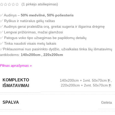
(
1
pirkėjo atsiliepimas)
✅ Audinys –
50% medvilnė, 50% poliesteris
✅ Ryškus ir natūralus gėlių raštas
✅ Audinys gerai praleidžia orą, greitai sugeria ir išgarina drėgmę
✅ Lengvai prižiūrimas, mažai glamžosi
✅ Patogus voko tipo užsegimas be papildomų detalių
✅ Tinka naudoti visais metų laikais
✅
Priklausomai nuo pasirinkto dydžio, užvalkalas tinka šių išmatavimų
antklodėms:
140x200cm , 220x200cm
Pilnas aprašymas »
KOMPLEKTO
140x200cm + 1vnt. 50x70cm
,
220x200cm + 2vnt. 50x70cm
IŠMATAVIMAI
SPALVA
Gėlėta