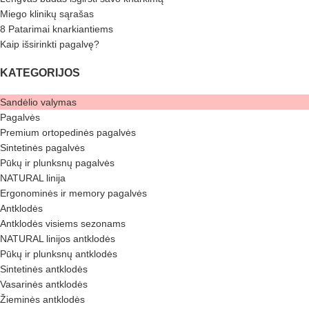
Miego klinikų sąrašas
8 Patarimai knarkiantiems
Kaip išsirinkti pagalvę?
KATEGORIJOS
Sandėlio valymas
Pagalvės
Premium ortopedinės pagalvės
Sintetinės pagalvės
Pūkų ir plunksnų pagalvės
NATURAL linija
Ergonominės ir memory pagalvės
Antklodės
Antklodės visiems sezonams
NATURAL linijos antklodės
Pūkų ir plunksnų antklodės
Sintetinės antklodės
Vasarinės antklodės
Žieminės antklodės