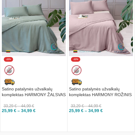
-22%
-22%
Satino patalynės užvalkalų
Satino patalynės užvalkalų
komplektas HARMONY ŽALSVAS
komplektas HARMONY ROŽINIS
33,29
€
–
44,99
€
33,29
€
–
44,99
€
25,99
€
–
34,99
€
25,99
€
–
34,99
€
PASIRINKTI
PASIRINKTI