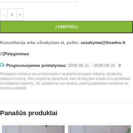
Į KREPŠELĮ
Konsultacija arba užsakymas el. paštu:
uzsakymai@knarkiu.lt
Palyginimas
Prognozuojamas pristatymas:
2026.08.11 – 2026.08.31
Pristatymo terminai yra preliminarūs ir apskaičiuoti pagal vidutinę užsakymų
vykdymo trukmę. Mes negalime garantuoti, kad užsakymas visada bus pristatytas
nurodytomis datomis. Jei užsakymas yra skubus, prieš jį pateikdami prašome su
mumis susisiekti.
Panašūs produktai