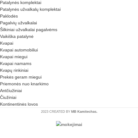
Patalynės komplektai
Patalynės užvalkalų komplektai
Paklodės
Pagalvių užvalkalai
Šilkiniai užvalkalai pagalvėms
Vaikiška patalynė
Kvapai
Kvapai automobiliui
Kvapai miegui
Kvapai namams
Kvapų rinkiniai
Prekės geram miegui
Priemonės nuo knarkimo
Antčiužiniai
Čiužiniai
Kontinentinės lovos
2023 CREATED BY
MB Kamitechas.