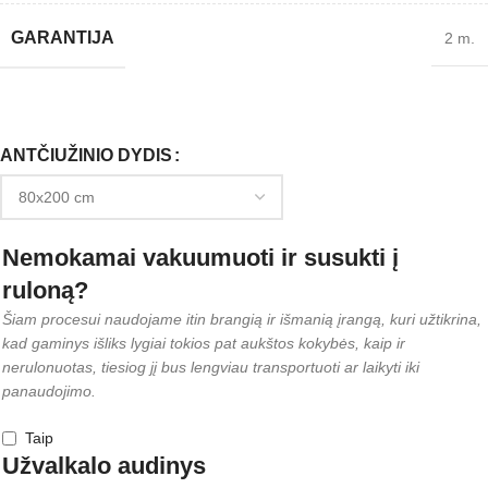
GARANTIJA
2 m.
ANTČIUŽINIO DYDIS
Nemokamai vakuumuoti ir susukti į
ruloną?
Šiam procesui naudojame itin brangią ir išmanią įrangą, kuri užtikrina,
kad gaminys išliks lygiai tokios pat aukštos kokybės, kaip ir
nerulonuotas, tiesiog jį bus lengviau transportuoti ar laikyti iki
panaudojimo.
Taip
Užvalkalo audinys