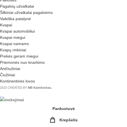
Paklodės
Pagalvių užvalkalai
Šilkiniai užvalkalai pagalvėms
Vaikiška patalynė
Kvapai
Kvapai automobiliui
Kvapai miegui
Kvapai namams
Kvapų rinkiniai
Prekės geram miegui
Priemonės nuo knarkimo
Antčiužiniai
Čiužiniai
Kontinentinės lovos
2023 CREATED BY
MB Kamitechas.
Parduotuvė
Krepšelis