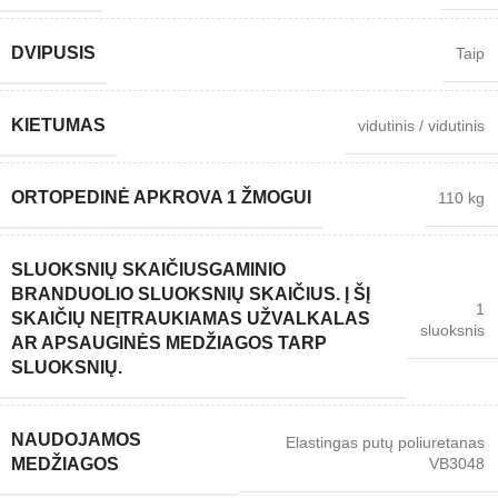
DVIPUSIS
Taip
KIETUMAS
vidutinis / vidutinis
ORTOPEDINĖ APKROVA 1 ŽMOGUI
110 kg
SLUOKSNIŲ SKAIČIUS
GAMINIO
BRANDUOLIO SLUOKSNIŲ SKAIČIUS. Į ŠĮ
1
SKAIČIŲ NEĮTRAUKIAMAS UŽVALKALAS
sluoksnis
AR APSAUGINĖS MEDŽIAGOS TARP
SLUOKSNIŲ.
NAUDOJAMOS
Elastingas putų poliuretanas
VB3048
MEDŽIAGOS