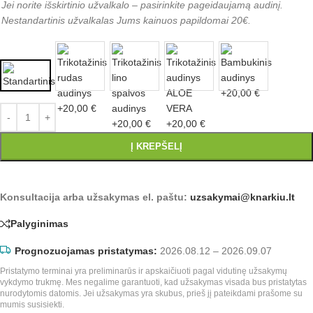
Jei norite išskirtinio užvalkalo – pasirinkite pageidaujamą audinį.
Nestandartinis užvalkalas Jums kainuos papildomai 20€.
Į KREPŠELĮ
Konsultacija arba užsakymas el. paštu:
uzsakymai@knarkiu.lt
Palyginimas
Prognozuojamas pristatymas:
2026.08.12 – 2026.09.07
Pristatymo terminai yra preliminarūs ir apskaičiuoti pagal vidutinę užsakymų
vykdymo trukmę. Mes negalime garantuoti, kad užsakymas visada bus pristatytas
nurodytomis datomis. Jei užsakymas yra skubus, prieš jį pateikdami prašome su
mumis susisiekti.