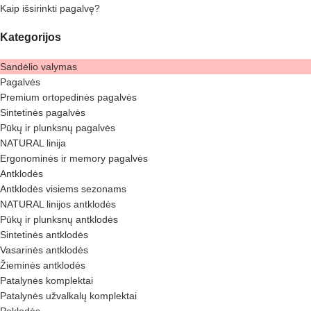
Kaip išsirinkti pagalvę?
Kategorijos
Sandėlio valymas
Pagalvės
Premium ortopedinės pagalvės
Sintetinės pagalvės
Pūkų ir plunksnų pagalvės
NATURAL linija
Ergonominės ir memory pagalvės
Antklodės
Antklodės visiems sezonams
NATURAL linijos antklodės
Pūkų ir plunksnų antklodės
Sintetinės antklodės
Vasarinės antklodės
Žieminės antklodės
Patalynės komplektai
Patalynės užvalkalų komplektai