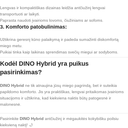
Lengvas ir kompaktiškas dizainas leidžia antčiužinį lengvai
transportuoti ar laikyti.
Paprasta naudoti įvairioms lovoms, čiužiniams ar sofoms.
3. Komforto patobulinimas:
Užtikrina geresnį kūno palaikymą ir padeda sumažinti diskomfortą
miego metu.
Puikiai tinka kaip laikinas sprendimas svečių miegui ar sodyboms.
Kodėl DINO Hybrid yra puikus
pasirinkimas?
DINO Hybrid
ne tik atnaujina jūsų miego pagrindą, bet ir suteikia
papildomo komforto. Jis yra praktiškas, lengvai pritaikomas įvairioms
situacijoms ir užtikrina, kad kiekviena naktis būtų patogesnė ir
malonesnė.
Pasirinkite
DINO Hybrid
antčiužinį ir mėgaukitės kokybišku poilsiu
kiekvieną naktį! 🌙