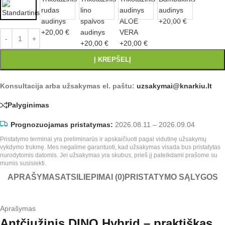
Į KREPŠELĮ
Konsultacija arba užsakymas el. paštu:
uzsakymai@knarkiu.lt
Palyginimas
Prognozuojamas pristatymas:
2026.08.11 – 2026.09.04
Pristatymo terminai yra preliminarūs ir apskaičiuoti pagal vidutinę užsakymų
vykdymo trukmę. Mes negalime garantuoti, kad užsakymas visada bus pristatytas
nurodytomis datomis. Jei užsakymas yra skubus, prieš jį pateikdami prašome su
mumis susisiekti.
APRAŠYMAS
ATSILIEPIMAI (0)
PRISTATYMO SĄLYGOS
Aprašymas
Antčiužinis DINO Hybrid – praktiškas