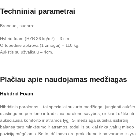
Techniniai parametrai
Branduolį sudaro:
Hybrid foam (HYB 36 kg/m³) – 3 cm.
Ortopedinė apkrova (1 žmogui) – 110 kg.
Aukštis su užvalkalu – 4cm.
Plačiau apie naudojamas medžiagas
Hybdrid Foam
Hibridinis porolonas – tai specialiai sukurta medžiaga, jungianti aukšto
elastingumo porolono ir tradicinio porolono savybes, siekiant užtikrinti
aukščiausią komforto ir atramos lygį. Ši medžiaga suteikia išskirtinį
balansą tarp minkštumo ir atramos, todėl jis puikiai tinka įvairių miego
pozicijų mėgėjams. Be to, dėl savo oro pralaidumo ir patvarumo jis yra