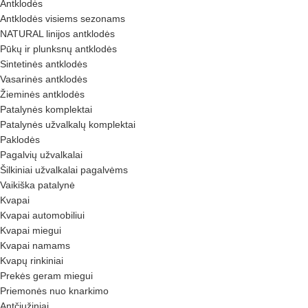
Antklodės
Antklodės visiems sezonams
NATURAL linijos antklodės
Pūkų ir plunksnų antklodės
Sintetinės antklodės
Vasarinės antklodės
Žieminės antklodės
Patalynės komplektai
Patalynės užvalkalų komplektai
Paklodės
Pagalvių užvalkalai
Šilkiniai užvalkalai pagalvėms
Vaikiška patalynė
Kvapai
Kvapai automobiliui
Kvapai miegui
Kvapai namams
Kvapų rinkiniai
Prekės geram miegui
Priemonės nuo knarkimo
Antčiužiniai