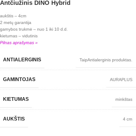
Antčiužinis DINO Hybrid
aukštis – 4cm
2 metų garantija
gamybos trukmė – nuo 1 iki 10 d.d.
kietumas – vidutinis
Pilnas aprašymas »
ANTIALERGINIS
Taip
Antialerginis produktas.
GAMINTOJAS
AURAPLUS
KIETUMAS
minkštas
AUKŠTIS
4 cm