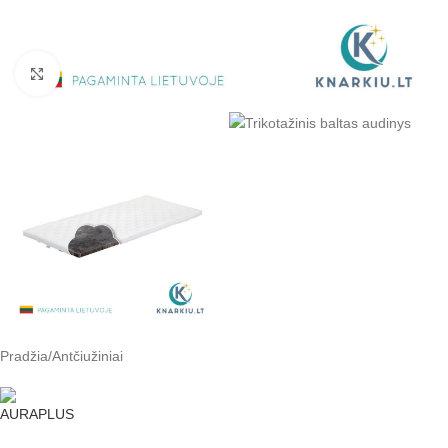
Padidinti
Pradžia
/
Antčiužiniai