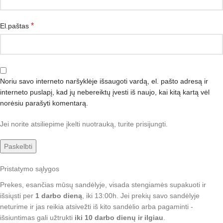
*
El.paštas
Noriu savo interneto naršyklėje išsaugoti vardą, el. pašto adresą ir
interneto puslapį, kad jų nebereiktų įvesti iš naujo, kai kitą kartą vėl
norėsiu parašyti komentarą.
Jei norite atsiliepime įkelti nuotrauką, turite prisijungti.
Pristatymo sąlygos
Prekes, esančias mūsų sandėlyje, visada stengiamės supakuoti ir
išsiųsti per
1 darbo dieną
, iki 13:00h. Jei prekių savo sandėlyje
neturime ir jas reikia atsivežti iš kito sandėlio arba pagaminti -
išsiuntimas gali užtrukti
iki 10 darbo dienų ir ilgiau
.