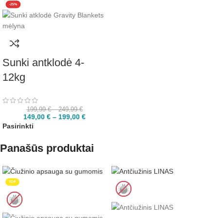
-25%
Sunki antklodė 4-
12kg
199,99
€
–
249,99
€
149,00
€
–
199,00
€
Pasirinkti
Panašūs produktai
TOP