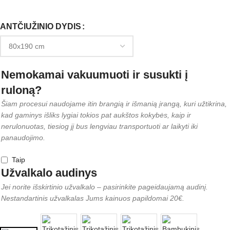
ANTČIUŽINIO DYDIS
Nemokamai vakuumuoti ir susukti į
ruloną?
Šiam procesui naudojame itin brangią ir išmanią įrangą, kuri užtikrina,
kad gaminys išliks lygiai tokios pat aukštos kokybės, kaip ir
nerulonuotas, tiesiog jį bus lengviau transportuoti ar laikyti iki
panaudojimo.
Taip
Užvalkalo audinys
Jei norite išskirtinio užvalkalo – pasirinkite pageidaujamą audinį.
Nestandartinis užvalkalas Jums kainuos papildomai 20€.