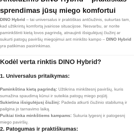
sprendimas jūsų miego komfortui
DINO Hybrid
– tai universalus ir praktiškas antčiužinis, sukurtas tam,
kad užtikrintų komfortą įvairiose situacijose. Nesvarbu, ar norite
paminkštinti kietą lovos pagrindą, atnaujinti išsigulėjusį čiužinį ar
sukurti patogų paviršių miegojimui ant minkšto kampo –
DINO Hybrid
yra patikimas pasirinkimas.
Kodėl verta rinktis DINO Hybrid?
1. Universalus pritaikymas:
Paminkština kietą pagrindą:
Užtikrina minkštesnį paviršių, kuris
sumažina spaudimą kūnui ir suteikia patogų miego pojūtį.
Sukietina išsigulėjusį čiužinį:
Padeda atkurti čiužinio stabilumą ir
pailgina jo tarnavimo laiką.
Puikiai tinka minkštiems kampams:
Sukuria lygesnį ir patogesnį
miego paviršių.
2. Patogumas ir praktiškumas: