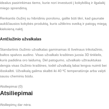
idealus pasirinkimas tiems, kurie nori investuoti į kokybišką ir ilgalaikį
miego sprendimą.
Renkantis čiužinį su hibridiniu porolonu, galite būti tikri, kad gaunate
aukščiausios kokybės produktą, kuris užtikrins sveiką ir patogų miegą
kiekvieną naktį.
Antčiužinio užvalkalas
Standartinis čiužinio užvalkalas gaminamas iš švelnaus trikotažinio,
baltos spalvos audino. Visas užvalkalo kraštines juosia 3D tinklelis,
kuris padidina oro laidumą. Dėl patogumo, užvalkalo užtrauktukas
dengia visas čiužinio kraštines, todėl užvalkalą labai lengva nuimti bei
išsskalbti. Užvalkalą galima skalbti iki 40 ºC temperatūroje arba valyti
sausu cheminiu būdu.
Atsiliepimai (0)
Atsiliepimai
Atsiliepimų dar nėra.