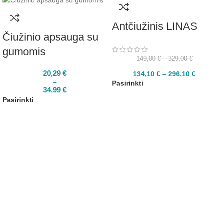
Antčiužinis LINAS
Čiužinio apsauga su
gumomis
149,00
€
–
329,00
€
20,29
€
134,10
€
–
296,10
€
–
Pasirinkti
34,99
€
Pasirinkti