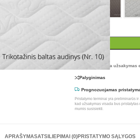
Konsultacija arba užsakymas e
Palyginimas
Prognozuojamas pristatym
Pristatymo terminai yra preliminarūs 
kad užsakymas visada bus pristatytas 
mumis susisiekti.
APRAŠYMAS
ATSILIEPIMAI (0)
PRISTATYMO SĄLYGOS