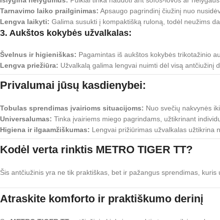
Tarnavimo laiko prailginimas:
Apsaugo pagrindinį čiužinį nuo nusidėvėj
Lengva laikyti:
Galima susukti į kompaktišką ruloną, todėl neužims da
3. Aukštos kokybės užvalkalas:
Švelnus ir higieniškas:
Pagamintas iš aukštos kokybės trikotažinio audin
Lengva priežiūra:
Užvalkalą galima lengvai nuimti dėl visą antčiužinį 
Privalumai jūsų kasdienybei:
Tobulas sprendimas įvairioms situacijoms:
Nuo svečių nakvynės iki
Universalumas:
Tinka įvairiems miego pagrindams, užtikrinant individua
Higiena ir ilgaamžiškumas:
Lengvai prižiūrimas užvalkalas užtikrina n
Kodėl verta rinktis METRO TIGER TT?
Šis antčiužinis yra ne tik praktiškas, bet ir pažangus sprendimas, kuris u
Atraskite komforto ir praktiškumo derinį