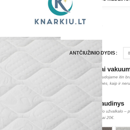
GARANTIJA
ANTČIUŽINIO DYDIS
Nemokamai vakuumuo
Šiam procesui naudojame itin bran
pat aukštos kokybės, kaip ir nerul
Taip
Užvalkalo audinys
Jei norite išskirtinio užvalkalo 
kainuos papildomai 20€.