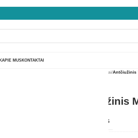
K
APIE MUS
KONTAKTAI
Pradžia
/
Antčiužiniai
/
Antčiužini
Antčiužinis
GAMINTOJAS