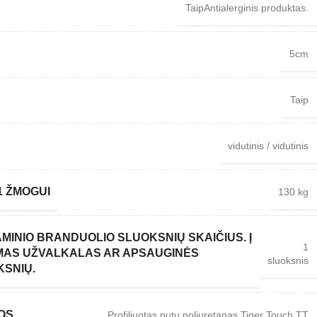
Taip
Antialerginis produktas.
5cm
Taip
vidutinis / vidutinis
1 ŽMOGUI
130 kg
MINIO BRANDUOLIO SLUOKSNIŲ SKAIČIUS. Į
1
AMAS UŽVALKALAS AR APSAUGINĖS
sluoksnis
KSNIŲ.
OS
Profiliuotas putų poliuretanas Tiger Touch TT