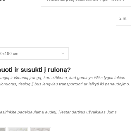
2 m.
ti ir susukti į ruloną?
gią ir išmanią įrangą, kuri užtikrina, kad gaminys išliks lygiai tokios
onuotas, tiesiog jį bus lengviau transportuoti ar laikyti iki panaudojimo.
– pasirinkite pageidaujamą audinį. Nestandartinis užvalkalas Jums