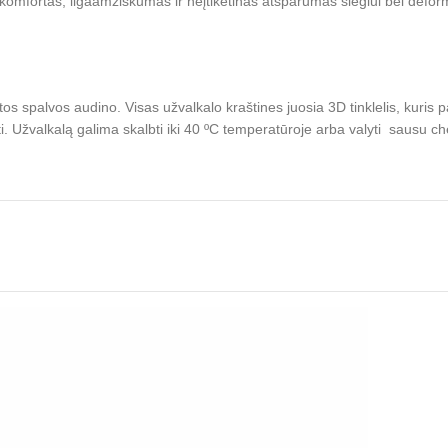
o komfortas, ilgaamžiškumas ir neįtikėtinas atsparumas slėgiui bei defo
ltos spalvos audino. Visas užvalkalo kraštines juosia 3D tinklelis, kuri
lbti. Užvalkalą galima skalbti iki 40 ºC temperatūroje arba valyti sausu 