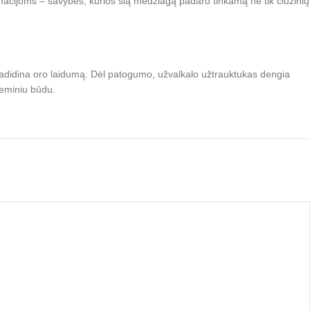
rmacijoms – savybės, kurios šią medžiagą padaro tinkamą ne tik čiužinių
s padidina oro laidumą. Dėl patogumo, užvalkalo užtrauktukas dengia
cheminiu būdu.