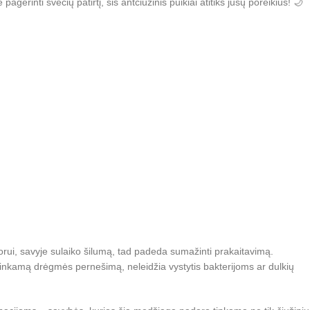
erinti svečių patirtį, šis antčiužinis puikiai atitiks jūsų poreikius! 🌙
i orui, savyje sulaiko šilumą, tad padeda sumažinti prakaitavimą.
 tinkamą drėgmės pernešimą, neleidžia vystytis bakterijoms ar dulkių