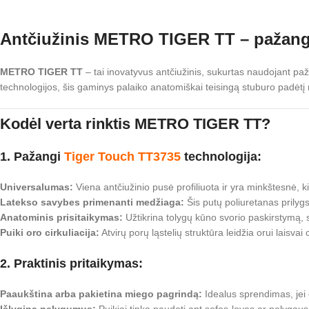
Antčiužinis METRO TIGER TT – pažang
METRO TIGER TT
– tai inovatyvus antčiužinis, sukurtas naudojant paža
technologijos, šis gaminys palaiko anatomiškai teisingą stuburo padėtį
Kodėl verta rinktis METRO TIGER TT?
1. Pažangi
Tiger Touch TT3735
technologija:
Universalumas:
Viena antčiužinio pusė profiliuota ir yra minkštesnė, ki
Latekso savybes primenanti medžiaga:
Šis putų poliuretanas prilyg
Anatominis prisitaikymas:
Užtikrina tolygų kūno svorio paskirstymą,
Puiki oro cirkuliacija:
Atvirų porų ląstelių struktūra leidžia orui laisv
2. Praktinis pritaikymas:
Paaukština arba pakietina miego pagrindą:
Idealus sprendimas, jei 
Išlygina nelygumus:
Puikiai tinka naudoti ant sofos-lovos ar nelygaus