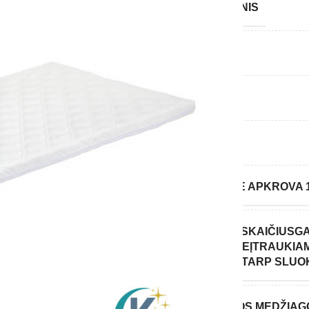
ANTIALERGINIS
AUKŠTIS
DVIPUSIS
KIETUMAS
ORTOPEDINĖ APKROVA 
SLUOKSNIŲ SKAIČIUS
GA
ŠĮ SKAIČIŲ NEĮTRAUKI
MEDŽIAGOS TARP SLUO
NAUDOJAMOS MEDŽIAG