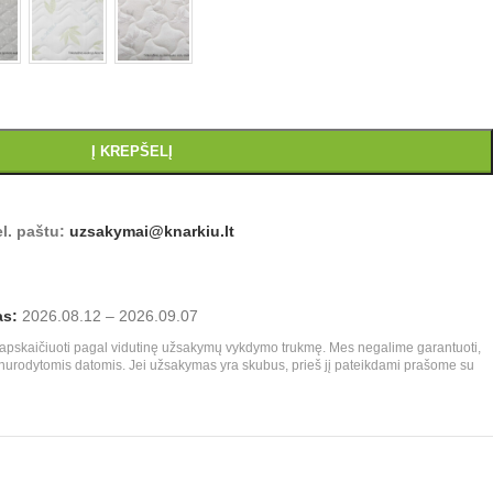
Į KREPŠELĮ
l. paštu:
uzsakymai@knarkiu.lt
as:
2026.08.12 – 2026.09.07
ir apskaičiuoti pagal vidutinę užsakymų vykdymo trukmę. Mes negalime garantuoti,
nurodytomis datomis. Jei užsakymas yra skubus, prieš jį pateikdami prašome su