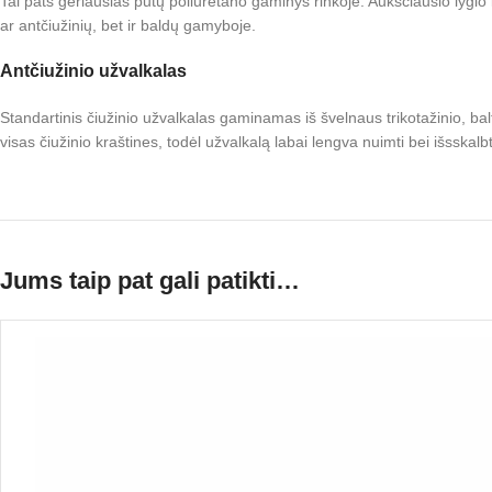
Tai pats geriausias putų poliuretano gaminys rinkoje. Aukščiausio lygi
ar antčiužinių, bet ir baldų gamyboje.
Antčiužinio užvalkalas
Standartinis čiužinio užvalkalas gaminamas iš švelnaus trikotažinio, ba
visas čiužinio kraštines, todėl užvalkalą labai lengva nuimti bei išsska
Jums taip pat gali patikti…