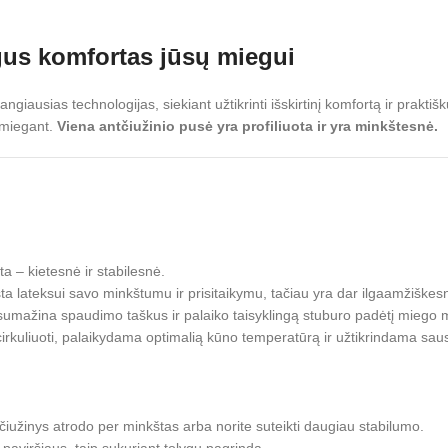
us komfortas jūsų miegui
ngiausias technologijas, siekiant užtikrinti išskirtinį komfortą ir prakti
 miegant.
Viena antčiužinio pusė yra profiliuota ir yra minkštesnė.
ta – kietesnė ir stabilesnė.
sta lateksui savo minkštumu ir prisitaikymu, tačiau yra dar ilgaamžiške
 sumažina spaudimo taškus ir palaiko taisyklingą stuburo padėtį miego 
ai cirkuliuoti, palaikydama optimalią kūno temperatūrą ir užtikrindama sa
čiužinys atrodo per minkštas arba norite suteikti daugiau stabilumo.
 paviršiaus, taip sukuriant tolygų pagrindą.