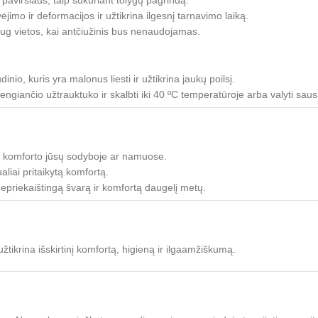
imo ir deformacijos ir užtikrina ilgesnį tarnavimo laiką.
ug vietos, kai antčiužinis bus nenaudojamas.
io, kuris yra malonus liesti ir užtikrina jaukų poilsį.
dengiančio užtrauktuko ir skalbti iki 40 ºC temperatūroje arba valyti sa
 komforto jūsų sodyboje ar namuose.
liai pritaikytą komfortą.
epriekaištingą švarą ir komfortą daugelį metų.
žtikrina išskirtinį komfortą, higieną ir ilgaamžiškumą.