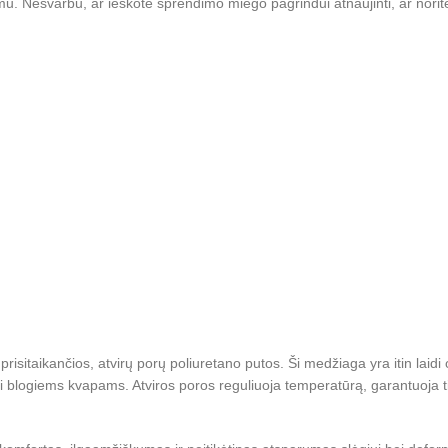
. Nesvarbu, ar ieškote sprendimo miego pagrindui atnaujinti, ar norite pag
 prisitaikančios, atvirų porų poliuretano putos. Ši medžiaga yra itin laid
asti blogiems kvapams. Atviros poros reguliuoja temperatūrą, garantuoja