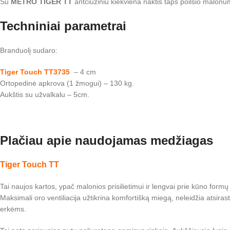
Su
METRO TIGER TT
antčiužiniu kiekviena naktis taps poilsio malonumu
Techniniai parametrai
Branduolį sudaro:
Tiger Touch TT3735
– 4 cm
Ortopedinė apkrova (1 žmogui) – 130 kg.
Aukštis su užvalkalu – 5cm.
Plačiau apie naudojamas medžiagas
Tiger Touch TT
Tai naujos kartos, ypač malonios prisilietimui ir lengvai prie kūno formų
Maksimali oro ventiliacija užtikrina komfortišką miegą, neleidžia atsir
erkėms.