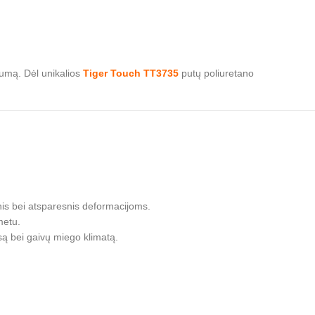
škumą. Dėl unikalios
Tiger Touch TT3735
putų poliuretano
snis bei atsparesnis deformacijoms.
metu.
usą bei gaivų miego klimatą.