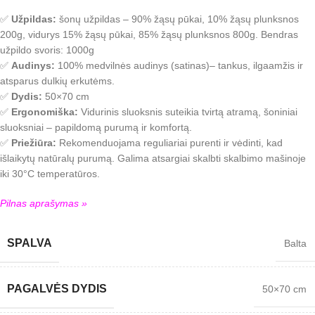
✅
Užpildas:
šonų užpildas – 90% žąsų pūkai, 10% žąsų plunksnos
200g, vidurys 15% žąsų pūkai, 85% žąsų plunksnos 800g. Bendras
užpildo svoris: 1000g
✅
Audinys:
100% medvilnės audinys (satinas)– tankus, ilgaamžis ir
atsparus dulkių erkutėms.
✅
Dydis:
50×70 cm
✅
Ergonomiška:
Vidurinis sluoksnis suteikia tvirtą atramą, šoniniai
sluoksniai – papildomą purumą ir komfortą.
✅
Priežiūra:
Rekomenduojama reguliariai purenti ir vėdinti, kad
išlaikytų natūralų purumą. Galima atsargiai skalbti skalbimo mašinoje
iki 30°C temperatūros.
Pilnas aprašymas »
SPALVA
Balta
PAGALVĖS DYDIS
50×70 cm