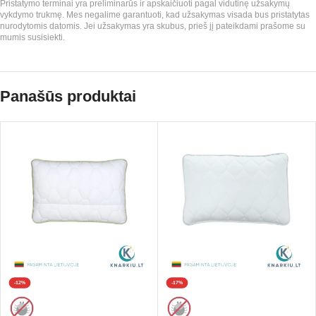
Pristatymo terminai yra preliminarūs ir apskaičiuoti pagal vidutinę užsakymų
vykdymo trukmę. Mes negalime garantuoti, kad užsakymas visada bus pristatytas
nurodytomis datomis. Jei užsakymas yra skubus, prieš jį pateikdami prašome su
mumis susisiekti.
Panašūs produktai
-12%
-17%