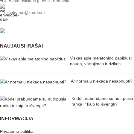
J. Basanavičiaus g. 65-2, Kėdainiai
uzsakymai@knarkiu.lt
NAUJAUSI ĮRAŠAI
Viskas apie melatonino papildus:
nauda, vartojimas ir rizikos
Ar normalu niekada nesapnuoti?
Kodėl prabundame su nutirpusia
ranka ir kaip to išvengti?
INFORMACIJA
Privatumo politika