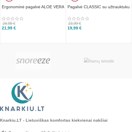
Ergonominė pagalvė ALOE VERA
Pagalvė CLASSIC su užtrauktuku
24,99
€
23,99
€
21,99
€
19,99
€
Į KREPŠELĮ
Į KREPŠELĮ
Knarkiu.LT - Lietuviškas komfortas kiekvienai nakčiai