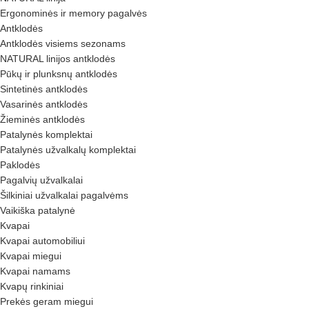
Ergonominės ir memory pagalvės
Antklodės
Antklodės visiems sezonams
NATURAL linijos antklodės
Pūkų ir plunksnų antklodės
Sintetinės antklodės
Vasarinės antklodės
Žieminės antklodės
Patalynės komplektai
Patalynės užvalkalų komplektai
Paklodės
Pagalvių užvalkalai
Šilkiniai užvalkalai pagalvėms
Vaikiška patalynė
Kvapai
Kvapai automobiliui
Kvapai miegui
Kvapai namams
Kvapų rinkiniai
Prekės geram miegui