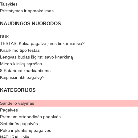
Taisyklės
Pristatymas ir apmokėjimas
NAUDINGOS NUORODOS
DUK
TESTAS: Kokia pagalvė jums tinkamiausia?
Knarkimo tipo testas
Lengvas būdas išgirsti savo knarkimą
Miego klinikų sąrašas
8 Patarimai knarkiantiems
Kaip išsirinkti pagalvę?
KATEGORIJOS
Sandėlio valymas
Pagalvės
Premium ortopedinės pagalvės
Sintetinės pagalvės
Pūkų ir plunksnų pagalvės
NATURAL linija