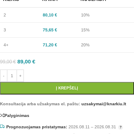
2
80,10
€
10%
3
75,65
€
15%
4+
71,20
€
20%
89,00
€
99,00
€
Į KREPŠELĮ
Konsultacija arba užsakymas el. paštu:
uzsakymai@knarkiu.lt
Palyginimas
Prognozuojamas pristatymas:
2026.08.11 – 2026.08.31