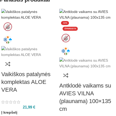
-51%
IŠPARDUOTA
Vaikiškos patalynės
komplektas ALOE
Antklodė vaikams su
VERA
AVIES VILNA
(plaunama) 100×135
21,99
€
cm
Į krepšelį