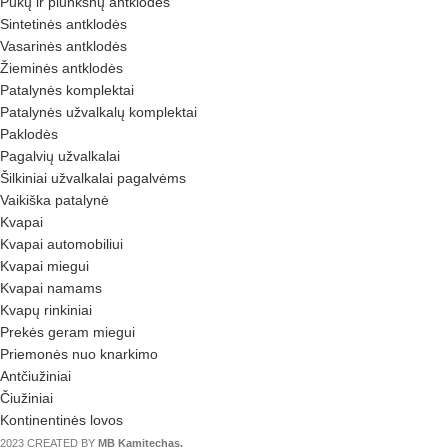
Pūkų ir plunksnų antklodės
Sintetinės antklodės
Vasarinės antklodės
Žieminės antklodės
Patalynės komplektai
Patalynės užvalkalų komplektai
Paklodės
Pagalvių užvalkalai
Šilkiniai užvalkalai pagalvėms
Vaikiška patalynė
Kvapai
Kvapai automobiliui
Kvapai miegui
Kvapai namams
Kvapų rinkiniai
Prekės geram miegui
Priemonės nuo knarkimo
Antčiužiniai
Čiužiniai
Kontinentinės lovos
2023 CREATED BY
MB Kamitechas.