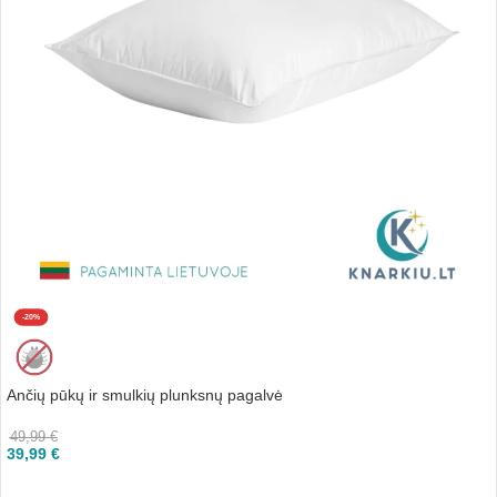
-20%
Ančių pūkų ir smulkių plunksnų pagalvė
49,99
€
39,99
€
Į KREPŠELĮ