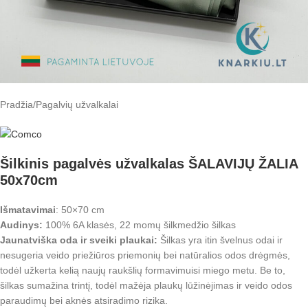
Pradžia
/
Pagalvių užvalkalai
Šilkinis pagalvės užvalkalas ŠALAVIJŲ ŽALIA
50x70cm
Išmatavimai
: 50×70 cm
Audinys:
100% 6A klasės, 22 momų šilkmedžio šilkas
Jaunatviška oda ir sveiki plaukai:
Šilkas yra itin švelnus odai ir
nesugeria veido priežiūros priemonių bei natūralios odos drėgmės,
todėl užkerta kelią naujų raukšlių formavimuisi miego metu. Be to,
šilkas sumažina trintį, todėl mažėja plaukų lūžinėjimas ir veido odos
paraudimų bei aknės atsiradimo rizika.