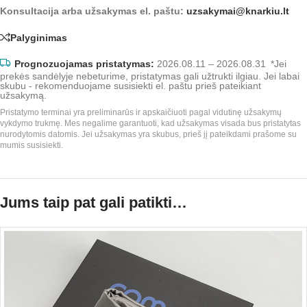
Konsultacija arba užsakymas el. paštu:
uzsakymai@knarkiu.lt
Palyginimas
Prognozuojamas pristatymas:
2026.08.11 – 2026.08.31
*Jei
prekės sandėlyje nebeturime, pristatymas gali užtrukti ilgiau. Jei labai
skubu - rekomenduojame susisiekti el. paštu prieš pateikiant
užsakymą.
Pristatymo terminai yra preliminarūs ir apskaičiuoti pagal vidutinę užsakymų
vykdymo trukmę. Mes negalime garantuoti, kad užsakymas visada bus pristatytas
nurodytomis datomis. Jei užsakymas yra skubus, prieš jį pateikdami prašome su
mumis susisiekti.
Jums taip pat gali patikti…