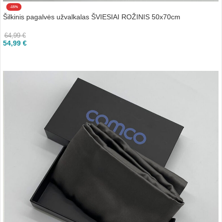
-15%
Šilkinis pagalvės užvalkalas ŠVIESIAI ROŽINIS 50x70cm
64,99
€
54,99
€
Į KREPŠELĮ