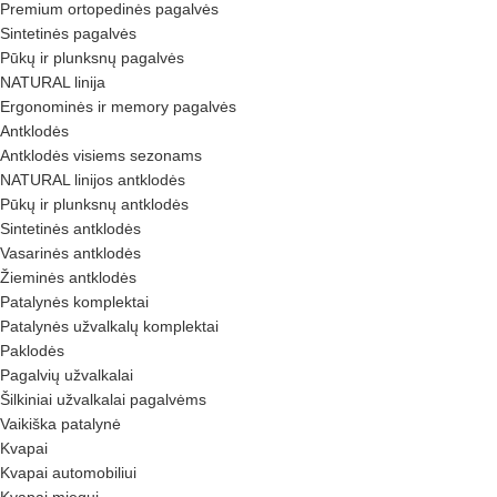
Premium ortopedinės pagalvės
Sintetinės pagalvės
Pūkų ir plunksnų pagalvės
NATURAL linija
Ergonominės ir memory pagalvės
Antklodės
Antklodės visiems sezonams
NATURAL linijos antklodės
Pūkų ir plunksnų antklodės
Sintetinės antklodės
Vasarinės antklodės
Žieminės antklodės
Patalynės komplektai
Patalynės užvalkalų komplektai
Paklodės
Pagalvių užvalkalai
Šilkiniai užvalkalai pagalvėms
Vaikiška patalynė
Kvapai
Kvapai automobiliui
Kvapai miegui