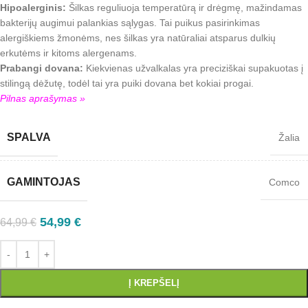
Hipoalerginis:
Šilkas reguliuoja temperatūrą ir drėgmę, mažindamas
bakterijų augimui palankias sąlygas. Tai puikus pasirinkimas
alergiškiems žmonėms, nes šilkas yra natūraliai atsparus dulkių
erkutėms ir kitoms alergenams.
Prabangi dovana:
Kiekvienas užvalkalas yra preciziškai supakuotas į
stilingą dėžutę, todėl tai yra puiki dovana bet kokiai progai.
Pilnas aprašymas »
SPALVA
Žalia
GAMINTOJAS
Comco
54,99
€
64,99
€
Į KREPŠELĮ