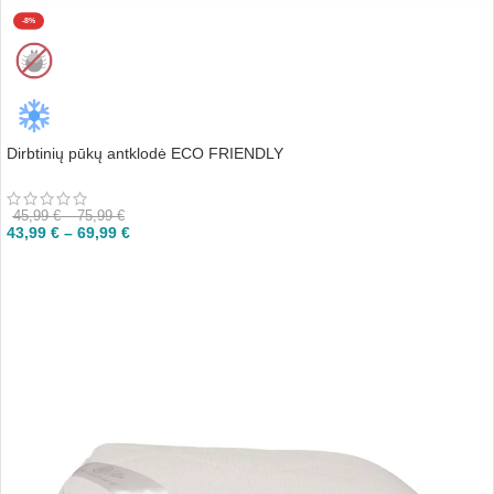
-8%
Dirbtinių pūkų antklodė ECO FRIENDLY
45,99
€
–
75,99
€
43,99
€
–
69,99
€
PASIRINKTI