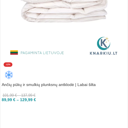
-12%
Ančių pūkų ir smulkių plunksnų antklodė | Labai šilta
101,99
€
–
137,99
€
89,99
€
–
129,99
€
PASIRINKTI