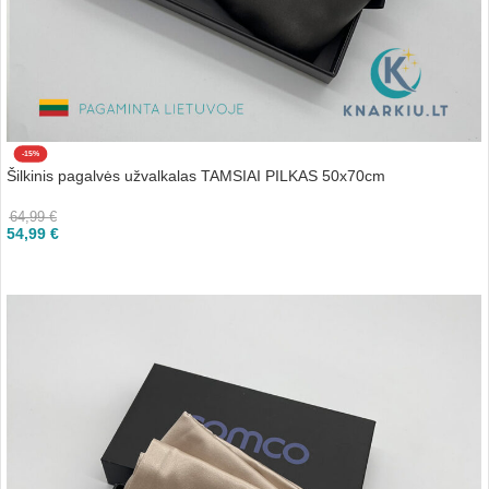
-15%
Šilkinis pagalvės užvalkalas TAMSIAI PILKAS 50x70cm
64,99
€
54,99
€
Į KREPŠELĮ