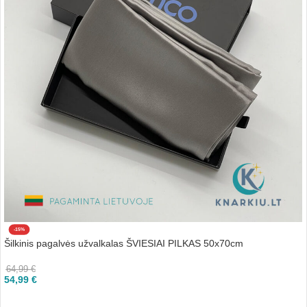
-15%
Šilkinis pagalvės užvalkalas ŠVIESIAI PILKAS 50x70cm
64,99
€
54,99
€
Į KREPŠELĮ