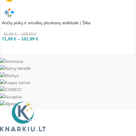
Ančių pūkų ir smulkių plunksnų antklodė | Šilta
81,99
€
–
108,99
€
71,99
€
–
101,99
€
PASIRINKTI