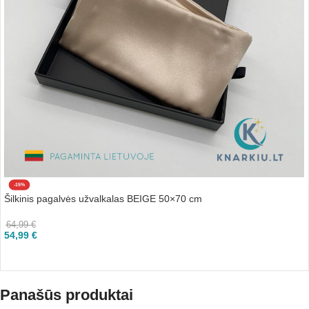
-15%
Šilkinis pagalvės užvalkalas BEIGE 50×70 cm
64,99
€
54,99
€
Į KREPŠELĮ
Panašūs produktai