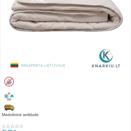
Medvilninė antklodė