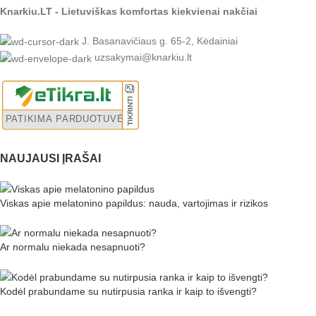
Knarkiu.LT - Lietuviškas komfortas kiekvienai nakčiai
J. Basanavičiaus g. 65-2, Kėdainiai
uzsakymai@knarkiu.lt
NAUJAUSI ĮRAŠAI
Viskas apie melatonino papildus: nauda, vartojimas ir rizikos
Ar normalu niekada nesapnuoti?
Kodėl prabundame su nutirpusia ranka ir kaip to išvengti?