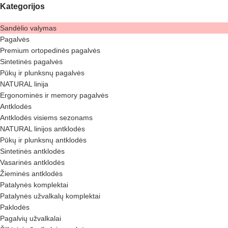
Kategorijos
Sandėlio valymas
Pagalvės
Premium ortopedinės pagalvės
Sintetinės pagalvės
Pūkų ir plunksnų pagalvės
NATURAL linija
Ergonominės ir memory pagalvės
Antklodės
Antklodės visiems sezonams
NATURAL linijos antklodės
Pūkų ir plunksnų antklodės
Sintetinės antklodės
Vasarinės antklodės
Žieminės antklodės
Patalynės komplektai
Patalynės užvalkalų komplektai
Paklodės
Pagalvių užvalkalai