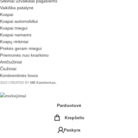
Šilkiniai užvalkalai pagalvėms
Vaikiška patalynė
Kvapai
Kvapai automobiliui
Kvapai miegui
Kvapai namams
Kvapų rinkiniai
Prekės geram miegui
Priemonės nuo knarkimo
Antčiužiniai
Čiužiniai
Kontinentinės lovos
2023 CREATED BY
MB Kamitechas.
Parduotuvė
Krepšelis
Paskyra