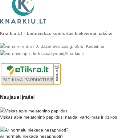
Knarkiu.LT - Lietuviškas komfortas kiekvienai nakčiai
J. Basanavičiaus g. 65-2, Kėdainiai
uzsakymai@knarkiu.lt
Naujausi įrašai
Viskas apie melatonino papildus: nauda, vartojimas ir rizikos
Ar normalu niekada nesapnuoti?