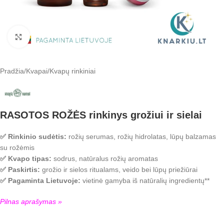
Padidinti
Pradžia
/
Kvapai
/
Kvapų rinkiniai
RASOTOS ROŽĖS rinkinys grožiui ir sielai
✅ Rinkinio sudėtis:
rožių serumas, rožių hidrolatas, lūpų balzamas
su rožėmis
✅ Kvapo tipas:
sodrus, natūralus rožių aromatas
✅ Paskirtis:
grožio ir sielos ritualams, veido bei lūpų priežiūrai
✅ Pagaminta Lietuvoje:
vietinė gamyba iš natūralių ingredientų**
Pilnas aprašymas »