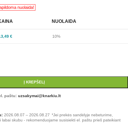
KAINA
NUOLAIDA
13,49
€
10%
Į KREPŠELĮ
l. paštu:
uzsakymai@knarkiu.lt
s:
2026.08.07 – 2026.08.27
*Jei prekės sandėlyje nebeturime,
Jei labai skubu - rekomenduojame susisiekti el. paštu prieš pateikiant