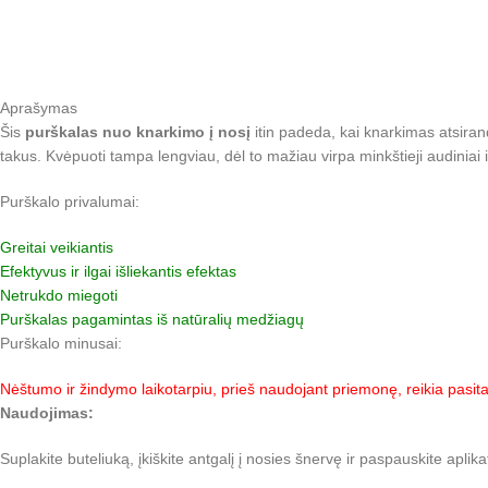
Aprašymas
Šis
purškalas nuo knarkimo į nosį
itin padeda, kai knarkimas atsiran
takus. Kvėpuoti tampa lengviau, dėl to mažiau virpa minkštieji audiniai 
Purškalo privalumai:
Greitai veikiantis
Efektyvus ir ilgai išliekantis efektas
Netrukdo miegoti
Purškalas pagamintas iš natūralių medžiagų
Purškalo minusai:
Nėštumo ir žindymo laikotarpiu, prieš naudojant priemonę, reikia pasitar
Naudojimas:
Suplakite buteliuką, įkiškite antgalį į nosies šnervę ir paspauskite aplik