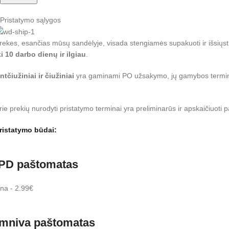
Pristatymo sąlygos
rekes, esančias mūsų sandėlyje, visada stengiamės supakuoti ir išsiųst
ki 10 darbo dienų ir ilgiau
.
ntčiužiniai ir čiužiniai
yra gaminami PO užsakymo, jų gamybos terminas
rie prekių nurodyti pristatymo terminai yra preliminarūs ir apskaičiuo
ristatymo būdai:
PD paštomatas
na - 2.99€
mniva paštomatas