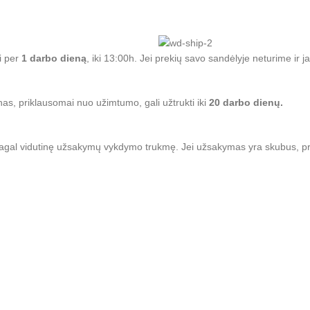
i per
1 darbo dieną
, iki 13:00h. Jei prekių savo sandėlyje neturime ir ja
, priklausomai nuo užimtumo, gali užtrukti iki
20 darbo dienų.
ti pagal vidutinę užsakymų vykdymo trukmę. Jei užsakymas yra skubus, pr