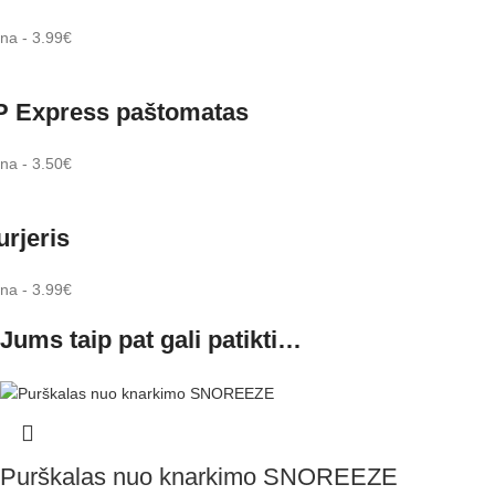
na - 3.99€
P Express paštomatas
na - 3.50€
urjeris
na - 3.99€
Jums taip pat gali patikti…
Purškalas nuo knarkimo SNOREEZE