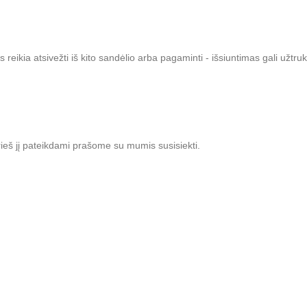
s reikia atsivežti iš kito sandėlio arba pagaminti - išsiuntimas gali užtruk
ieš jį pateikdami prašome su mumis susisiekti.