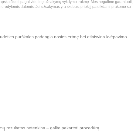
ir apskaičiuoti pagal vidutinę užsakymų vykdymo trukmę. Mes negalime garantuoti,
nurodytomis datomis. Jei užsakymas yra skubus, prieš jį pateikdami prašome su
s sudėties purškalas padengia nosies ertmę bei atlaisvina kvėpavimo
kimų rezultatas netenkina – galite pakartoti procedūrą.