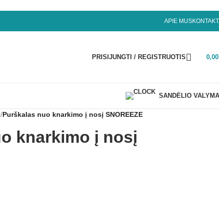
APIE MUS
KONTAKT
PRISIJUNGTI / REGISTRUOTIS
0,0
SANDĖLIO VALYM
o
/
Purškalas nuo knarkimo į nosį SNOREEZE
o knarkimo į nosį