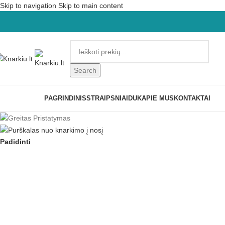
Skip to navigation
Skip to main content
Search
ATEGORIJOS
PAGRINDINIS
STRAIPSNIAI
DUK
APIE MUS
KONTAKTAI
Padidinti