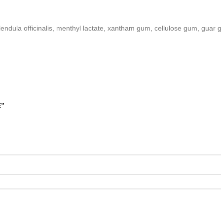
lendula officinalis, menthyl lactate, xantham gum, cellulose gum, guar g
E”