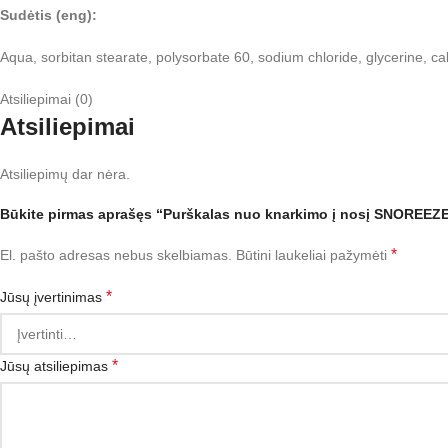
Sudėtis (eng):
Aqua, sorbitan stearate, polysorbate 60, sodium chloride, glycerine, ca
Atsiliepimai (0)
Atsiliepimai
Atsiliepimų dar nėra.
Būkite pirmas aprašęs “Purškalas nuo knarkimo į nosį SNOREEZ
*
El. pašto adresas nebus skelbiamas.
Būtini laukeliai pažymėti
*
Jūsų įvertinimas
*
Jūsų atsiliepimas