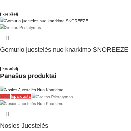
Į krepšelį
Gomurio juostelės nuo knarkimo SNOREEZE
Į krepšelį
Panašūs produktai
-42%
Išparduota
Nosies Juostelės