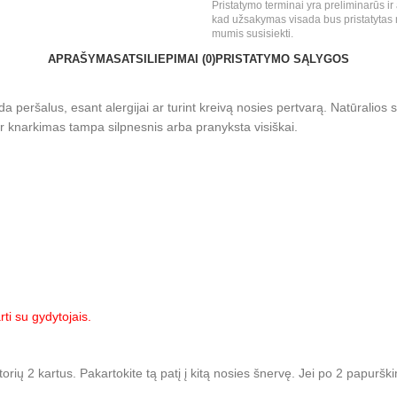
Pristatymo terminai yra preliminarūs 
kad užsakymas visada bus pristatytas 
mumis susisiekti.
APRAŠYMAS
ATSILIEPIMAI (0)
PRISTATYMO SĄLYGOS
da peršalus, esant alergijai ar turint kreivą nosies pertvarą. Natūralio
ir knarkimas tampa silpnesnis arba pranyksta visiškai.
ti su gydytojais.
atorių 2 kartus. Pakartokite tą patį į kitą nosies šnervę. Jei po 2 papurš