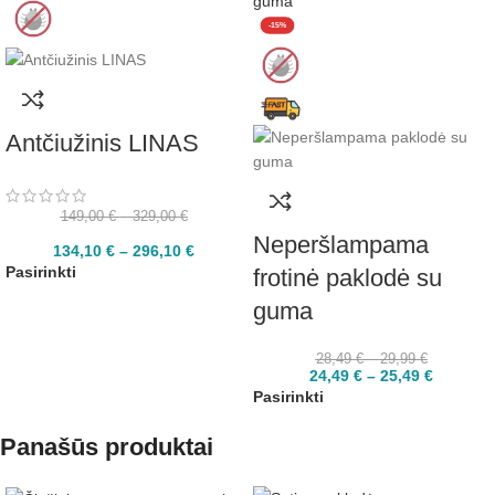
-15%
Antčiužinis LINAS
149,00
€
–
329,00
€
Neperšlampama
134,10
€
–
296,10
€
Pasirinkti
frotinė paklodė su
guma
28,49
€
–
29,99
€
24,49
€
–
25,49
€
Pasirinkti
Panašūs produktai