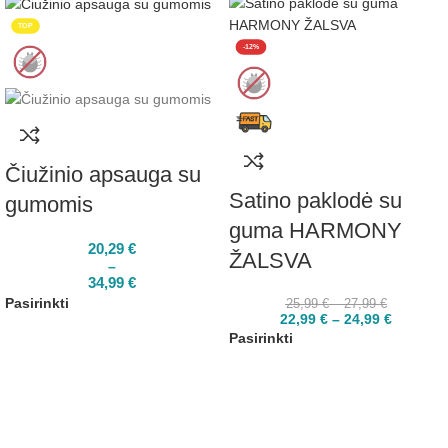
TOP
-12%
Čiužinio apsauga su
Satino paklodė su
gumomis
guma HARMONY
20,29
€
ŽALSVA
–
34,99
€
Pasirinkti
25,99
€
–
27,99
€
22,99
€
–
24,99
€
Pasirinkti