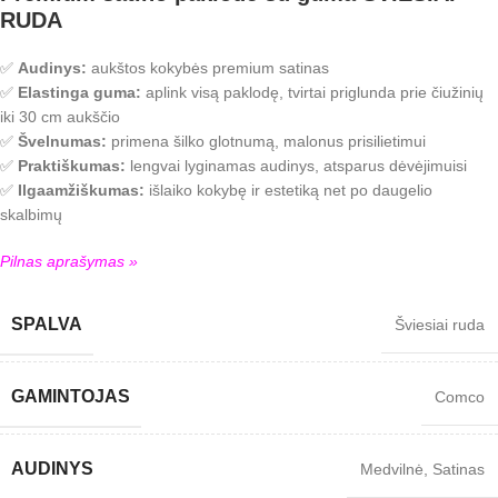
RUDA
✅
Audinys:
aukštos kokybės premium satinas​
✅
Elastinga guma:
aplink visą paklodę, tvirtai priglunda prie čiužinių
iki 30 cm aukščio​
✅
Švelnumas:
primena šilko glotnumą, malonus prisilietimui​
✅
Praktiškumas:
lengvai lyginamas audinys, atsparus dėvėjimuisi​
✅
Ilgaamžiškumas:
išlaiko kokybę ir estetiką net po daugelio
skalbimų​
Pilnas aprašymas »
SPALVA
Šviesiai ruda
GAMINTOJAS
Comco
AUDINYS
Medvilnė
,
Satinas