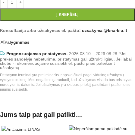
Į KREPŠELĮ
Konsultacija arba užsakymas el. paštu:
uzsakymai@knarkiu.lt
Palyginimas
Prognozuojamas pristatymas:
2026.08.10 – 2026.08.28
*Jei
prekės sandėlyje nebeturime, pristatymas gali užtrukti ilgiau. Jei labai
skubu - rekomenduojame susisiekti el. paštu prieš pateikiant
užsakymą.
Pristatymo terminai yra preliminarūs ir apskaičiuoti pagal vidutinę užsakymų
vykdymo trukmę. Mes negalime garantuoti, kad užsakymas visada bus pristatytas
nurodytomis datomis. Jei užsakymas yra skubus, prieš jį pateikdami prašome su
mumis susisiekti.
Jums taip pat gali patikti…