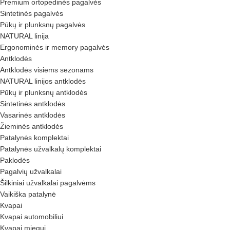
Premium ortopedinės pagalvės
Sintetinės pagalvės
Pūkų ir plunksnų pagalvės
NATURAL linija
Ergonominės ir memory pagalvės
Antklodės
Antklodės visiems sezonams
NATURAL linijos antklodės
Pūkų ir plunksnų antklodės
Sintetinės antklodės
Vasarinės antklodės
Žieminės antklodės
Patalynės komplektai
Patalynės užvalkalų komplektai
Paklodės
Pagalvių užvalkalai
Šilkiniai užvalkalai pagalvėms
Vaikiška patalynė
Kvapai
Kvapai automobiliui
Kvapai miegui