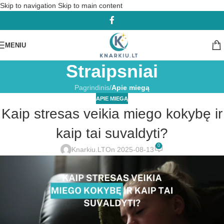
Skip to navigation
Skip to main content
MENIU
Straipsniai
Pagrindinis
/
Apie miegą
APIE MIEGĄ
Kaip stresas veikia miego kokybę ir
kaip tai suvaldyti?
0
Knarkiu.LT
On 2025-08-13