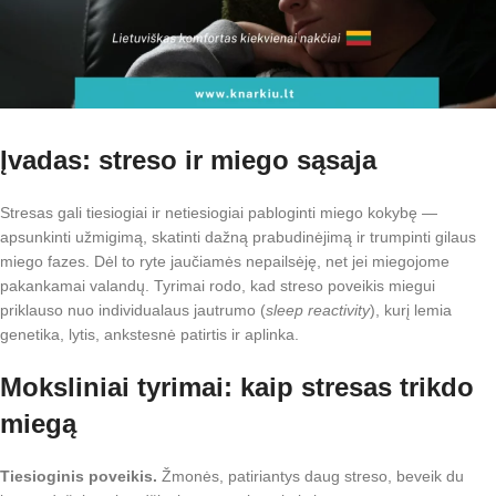
Įvadas: streso ir miego sąsaja
Stresas gali tiesiogiai ir netiesiogiai pabloginti miego kokybę —
apsunkinti užmigimą, skatinti dažną prabudinėjimą ir trumpinti gilaus
miego fazes. Dėl to ryte jaučiamės nepailsėję, net jei miegojome
pakankamai valandų. Tyrimai rodo, kad streso poveikis miegui
priklauso nuo individualaus jautrumo (
sleep reactivity
), kurį lemia
genetika, lytis, ankstesnė patirtis ir aplinka.
Moksliniai tyrimai: kaip stresas trikdo
miegą
Tiesioginis poveikis.
Žmonės, patiriantys daug streso, beveik du