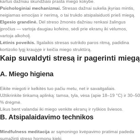
kartus dažniau skundžiasi prasta miego kokybe.
Psichologiniai mechanizmai.
Stresas dažnai sukelia įkyrias mintis,
neigiamas emocijas ir nerimą, o tai trukdo atsipalaiduoti prieš miegą.
Elgesio grandinė.
Dėl streso žmonės dažniau renkasi žalingus
įpročius — vartoja daugiau kofeino, sėdi prie ekranų iki vėlumos,
vartoja alkoholį.
Lėtinis poveikis.
Ilgalaikis stresas sutrikdo paros ritmą, padidina
kortizolio lygį kraujyje ir keičia miego struktūrą.
Kaip suvaldyti stresą ir pagerinti miegą
A. Miego higiena
Eikite miegoti ir kelkitės tuo pačiu metu, net ir savaitgaliais.
Užtikrinkite tinkamą aplinką: tamsa, tyla, vėsa (apie 18–19 °C) ir 30–50
% drėgmė.
Likus bent valandai iki miego venkite ekranų ir ryškios šviesos.
B. Atsipalaidavimo technikos
Mindfulness meditacija
ar sąmoningo kvėpavimo pratimai padeda
sumažinti streso hormonų kiekį.