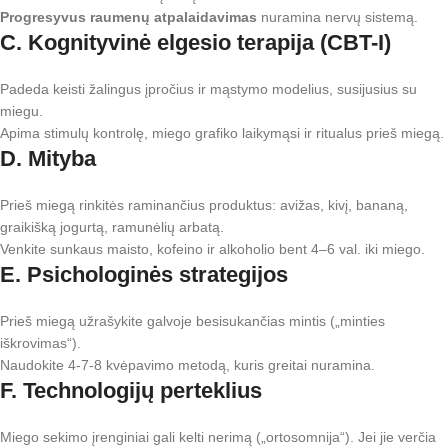
Progresyvus raumenų atpalaidavimas
nuramina nervų sistemą.
C. Kognityvinė elgesio terapija (CBT-I)
Padeda keisti žalingus įpročius ir mąstymo modelius, susijusius su
miegu.
Apima stimulų kontrolę, miego grafiko laikymąsi ir ritualus prieš miegą.
D. Mityba
Prieš miegą rinkitės raminančius produktus: avižas, kivį, bananą,
graikišką jogurtą, ramunėlių arbatą.
Venkite sunkaus maisto, kofeino ir alkoholio bent 4–6 val. iki miego.
E. Psichologinės strategijos
Prieš miegą užrašykite galvoje besisukančias mintis („minties
iškrovimas“).
Naudokite 4-7-8 kvėpavimo metodą, kuris greitai nuramina.
F. Technologijų perteklius
Miego sekimo įrenginiai gali kelti nerimą („ortosomnija“). Jei jie verčia