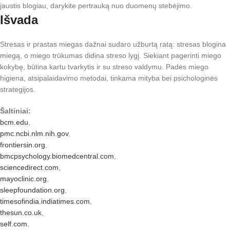
jaustis blogiau, darykite pertrauką nuo duomenų stebėjimo.
Išvada
Stresas ir prastas miegas dažnai sudaro užburtą ratą: stresas blogina
miegą, o miego trūkumas didina streso lygį. Siekiant pagerinti miego
kokybę, būtina kartu tvarkytis ir su streso valdymu. Padės miego
higiena, atsipalaidavimo metodai, tinkama mityba bei psichologinės
strategijos.
Šaltiniai:
bcm.edu
,
pmc.ncbi.nlm.nih.gov
,
frontiersin.org
,
bmcpsychology.biomedcentral.com
,
sciencedirect.com
,
mayoclinic.org
,
sleepfoundation.org
,
timesofindia.indiatimes.com
,
thesun.co.uk
,
self.com
,