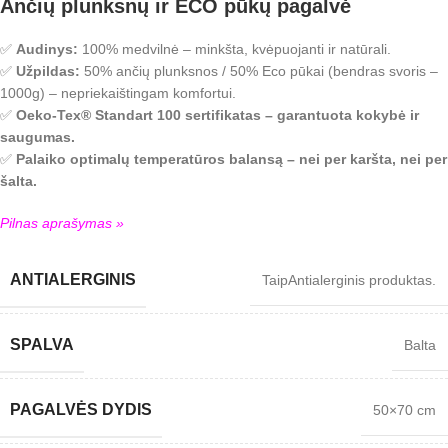
Ančių plunksnų ir ECO pūkų pagalvė
✅
Audinys:
100% medvilnė – minkšta, kvėpuojanti ir natūrali.
✅
Užpildas:
50% ančių plunksnos / 50% Eco pūkai (bendras svoris –
1000g) – nepriekaištingam komfortui.
✅
Oeko-Tex® Standart 100 sertifikatas – garantuota kokybė ir
saugumas.
✅
Palaiko optimalų temperatūros balansą – nei per karšta, nei per
šalta.
Pilnas aprašymas »
ANTIALERGINIS
Taip
Antialerginis produktas.
SPALVA
Balta
PAGALVĖS DYDIS
50×70 cm