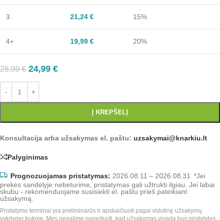
3
21,24
€
15%
4+
19,99
€
20%
24,99
€
28,99
€
Į KREPŠELĮ
Konsultacija arba užsakymas el. paštu:
uzsakymai@knarkiu.lt
Palyginimas
Prognozuojamas pristatymas:
2026.08.11 – 2026.08.31
*Jei
prekės sandėlyje nebeturime, pristatymas gali užtrukti ilgiau. Jei labai
skubu - rekomenduojame susisiekti el. paštu prieš pateikiant
užsakymą.
Pristatymo terminai yra preliminarūs ir apskaičiuoti pagal vidutinę užsakymų
vykdymo trukmę. Mes negalime garantuoti, kad užsakymas visada bus pristatytas