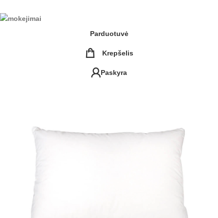
Parduotuvė
Krepšelis
Paskyra