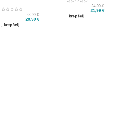
24,99
€
21,99
€
23,99
€
Į krepšelį
20,99
€
Į krepšelį