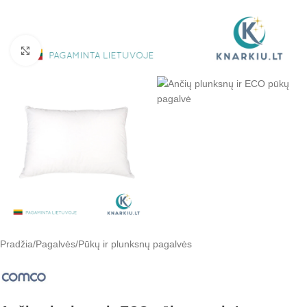
Padidinti
Pradžia
/
Pagalvės
/
Pūkų ir plunksnų pagalvės