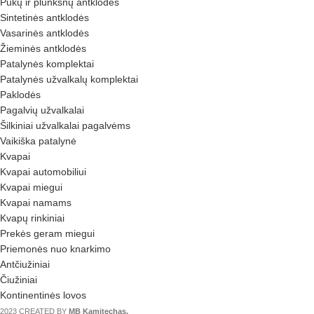
Pūkų ir plunksnų antklodės
Sintetinės antklodės
Vasarinės antklodės
Žieminės antklodės
Patalynės komplektai
Patalynės užvalkalų komplektai
Paklodės
Pagalvių užvalkalai
Šilkiniai užvalkalai pagalvėms
Vaikiška patalynė
Kvapai
Kvapai automobiliui
Kvapai miegui
Kvapai namams
Kvapų rinkiniai
Prekės geram miegui
Priemonės nuo knarkimo
Antčiužiniai
Čiužiniai
Kontinentinės lovos
2023 CREATED BY
MB Kamitechas.