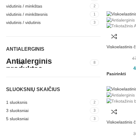
vidutinis / minkštas
2
vidutinis / minkštesnis
1
vidutinis / vidutinis
3
Viskoelastinis
ANTIALERGINIS
4
Taip
8
4
Pasirinkti
SLUOKSNIŲ SKAIČIUS
1 sluoksnis
2
3 sluoksniai
3
5 sluoksniai
3
Viskoelastinis
3