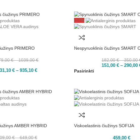
-17%
 čiužinys PRIMERO
Nespyruoklinis čiužinys SMART
79,00
€
–
1039,00
€
182,00
€
–
350,00
151,00
€
–
290,00
31,10
€
–
935,10
€
Pasirinkti
 čiužinys AMBER HYBRID
Viskoelastinis čiužinys SOFIJA
09,00
€
–
649,00
€
459,00
€