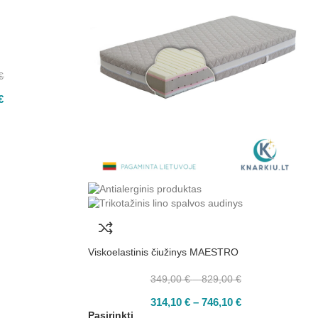
€
€
Viskoelastinis čiužinys MAESTRO
349,00
€
–
829,00
€
314,10
€
–
746,10
€
Pasirinkti