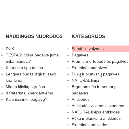
NAUDINGOS NUORODOS
KATEGORIJOS
DUK
Sandėlio valymas
TESTAS: Kokia pagalvė jums
Pagalvės
tinkamiausia?
Premium ortopedinės pagalvės
Knarkimo tipo testas
Sintetinės pagalvės
Lengvas būdas išgirsti savo
Pūkų ir plunksnų pagalvės
knarkimą
NATURAL linija
Miego klinikų sąrašas
Ergonominės ir memory
8 Patarimai knarkiantiems
pagalvės
Kaip išsirinkti pagalvę?
Antklodės
Antklodės visiems sezonams
NATURAL linijos antklodės
Pūkų ir plunksnų antklodės
Sintetinės antklodės