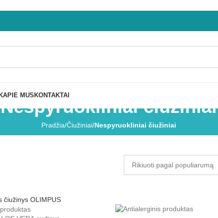
K
APIE MUS
KONTAKTAI
Nespyruokliniai čiužiniai
Pradžia
/
Čiužiniai
/
Nespyruokliniai čiužiniai