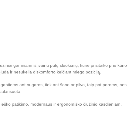
iniai gaminami iš įvairių putų sluoksnių, kurie prisitaiko prie kūno
nejuda ir nesukelia diskomforto keičiant miego poziciją.
iegantiems ant nugaros, tiek ant šono ar pilvo, taip pat poroms, nes
ubalansuota.
ie ieško patikimo, modernaus ir ergonomiško čiužinio kasdieniam,