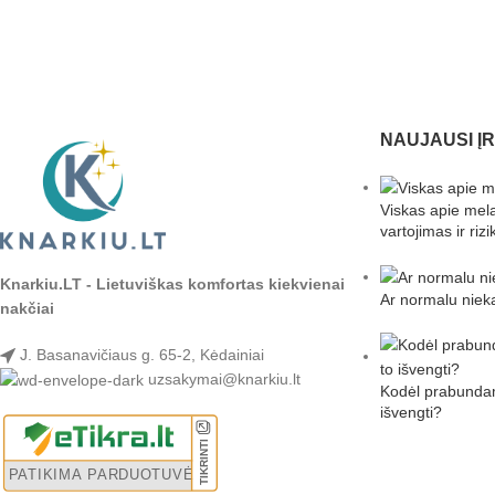
NAUJAUSI Į
Viskas apie mel
vartojimas ir rizi
Knarkiu.LT - Lietuviškas komfortas kiekvienai
Ar normalu niek
nakčiai
J. Basanavičiaus g. 65-2, Kėdainiai
uzsakymai@knarkiu.lt
Kodėl prabundame
išvengti?