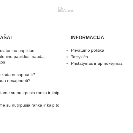
RAŠAI
INFORMACIJA
Privatumo politika
atonino papildus: nauda,
Taisyklės
kos
Pristatymas ir apmokėjimas
ada nesapnuoti?
 su nutirpusia ranka ir kaip to