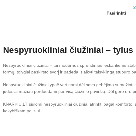
2
Pasirinkti
Nespyruokliniai čiužiniai – tylus
Nespyruokliniai čiužiniai – tai modernus sprendimas ieškantiems stabili
formų, tolygiai paskirsto svorį ir padeda išlaikyti taisyklingą stuburo p
Nespyruokliniai čiužiniai ypač vertinami dėl savo gebėjimo sumažinti s
judesiai mažiau perduodami per visą čiužinio paviršių. Dėl gero oro pr
KNARKIU.LT siūlomi nespyruokliniai čiužiniai atrinkti pagal komforto,
kokybiškam poilsiui.