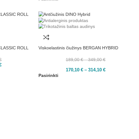
 CLASSIC ROLL
Viskoelastinis čiužinys BERGAN HYBRID
€
189,00
€
–
349,00
€
€
170,10
€
–
314,10
€
Pasirinkti