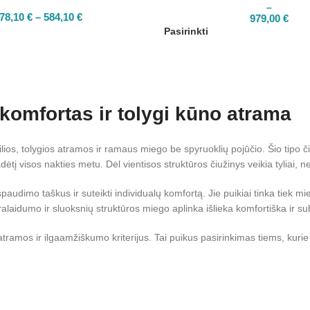
–
78,10
€
–
584,10
€
979,00
€
Pasirinkti
 komfortas ir tolygi kūno atrama
os, tolygios atramos ir ramaus miego be spyruoklių pojūčio. Šio tipo čiuž
adėtį visos nakties metu. Dėl vientisos struktūros čiužinys veikia tyliai, 
paudimo taškus ir suteikti individualų komfortą. Jie puikiai tinka tiek m
alaidumo ir sluoksnių struktūros miego aplinka išlieka komfortiška ir s
 atramos ir ilgaamžiškumo kriterijus. Tai puikus pasirinkimas tiems, kur