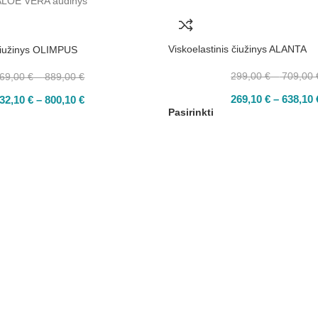
Viskoelastinis čiužinys ALANTA
 čiužinys OLIMPUS
299,00
€
–
709,00
69,00
€
–
889,00
€
269,10
€
–
638,10
32,10
€
–
800,10
€
Pasirinkti